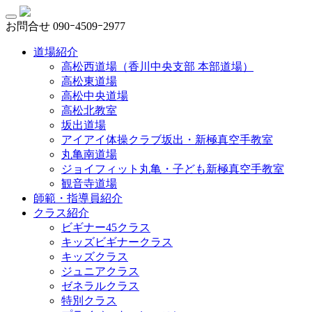
お問合せ
090ｰ4509ｰ2977
道場紹介
高松西道場（香川中央支部 本部道場）
高松東道場
高松中央道場
高松北教室
坂出道場
アイアイ体操クラブ坂出・新極真空手教室
丸亀南道場
ジョイフィット丸亀・子ども新極真空手教室
観音寺道場
師範・指導員紹介
クラス紹介
ビギナー45クラス
キッズビギナークラス
キッズクラス
ジュニアクラス
ゼネラルクラス
特別クラス