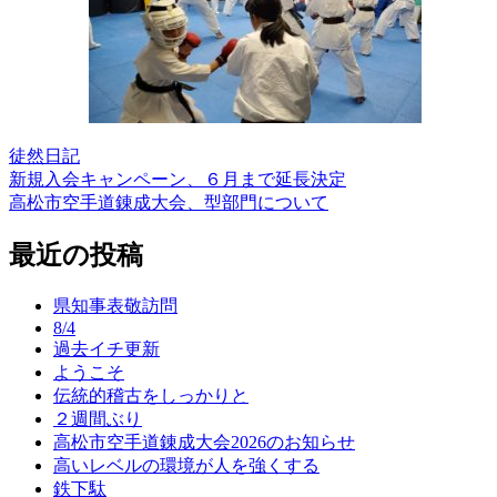
徒然日記
新規入会キャンペーン、６月まで延長決定
投
高松市空手道錬成大会、型部門について
稿
最近の投稿
ナ
ビ
県知事表敬訪問
ゲ
8/4
過去イチ更新
ー
ようこそ
シ
伝統的稽古をしっかりと
２週間ぶり
ョ
高松市空手道錬成大会2026のお知らせ
ン
高いレベルの環境が人を強くする
鉄下駄