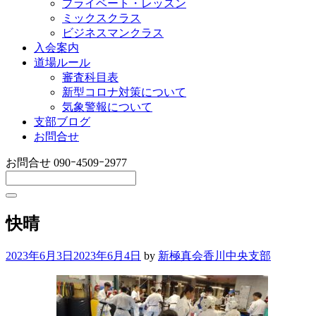
プライベート・レッスン
ミックスクラス
ビジネスマンクラス
入会案内
道場ルール
審査科目表
新型コロナ対策について
気象警報について
支部ブログ
お問合せ
お問合せ
090ｰ4509ｰ2977
快晴
2023年6月3日
2023年6月4日
by
新極真会香川中央支部