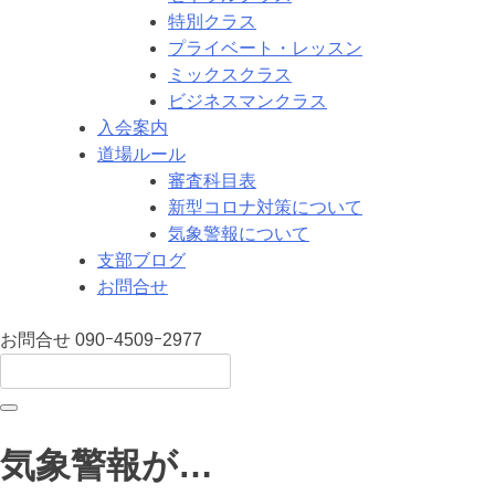
特別クラス
プライベート・レッスン
ミックスクラス
ビジネスマンクラス
入会案内
道場ルール
審査科目表
新型コロナ対策について
気象警報について
支部ブログ
お問合せ
お問合せ
090ｰ4509ｰ2977
気象警報が…