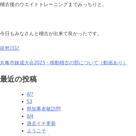
稽古後のウエイトトレーニングまでみっちりと。
今日もみなさんと稽古が出来て良かったです。
徒然日記
投
丸亀市錬成大会2023・移動稽古の部について（動画あり）
稿
最近の投稿
ナ
8/7
ビ
53
ゲ
県知事表敬訪問
8/4
ー
過去イチ更新
シ
ようこそ