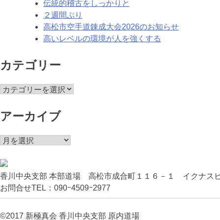
伝統的稽古をしっかりと
ョ
２週間ぶり
ン
高松市空手道錬成大会2026のお知らせ
高いレベルの環境が人を強くする
カテゴリー
カ
テ
ゴ
アーカイブ
リ
ー
ア
ー
カ
イ
香川中央支部 本部道場 高松市成合町１１６－１ イクナスビ
ブ
お問合せTEL：090ｰ4509ｰ2977
©2017 新極真会 香川中央支部 原内道場