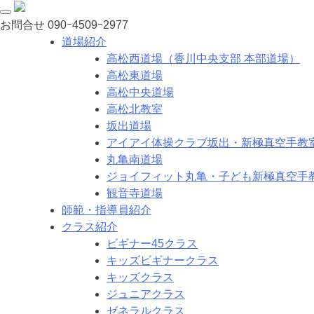
お問合せ
090ｰ4509ｰ2977
道場紹介
高松西道場（香川中央支部 本部道場）
高松東道場
高松中央道場
高松北教室
坂出道場
アイアイ体操クラブ坂出・新極真空手教
丸亀南道場
ジョイフィット丸亀・子ども新極真空手
観音寺道場
師範・指導員紹介
クラス紹介
ビギナー45クラス
キッズビギナークラス
キッズクラス
ジュニアクラス
ゼネラルクラス