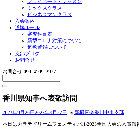
プライベート・レッスン
ミックスクラス
ビジネスマンクラス
入会案内
道場ルール
審査科目表
新型コロナ対策について
気象警報について
支部ブログ
お問合せ
お問合せ
090ｰ4509ｰ2977
香川県知事へ表敬訪問
2023年9月20日
2023年9月22日
by
新極真会香川中央支部
本日はカラテドリームフェスティバル2023全国大会の入賞