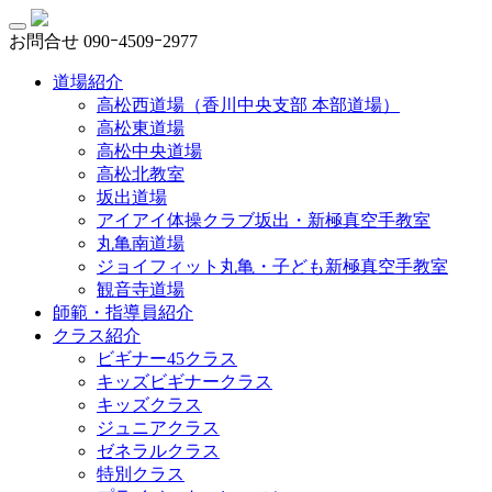
お問合せ
090ｰ4509ｰ2977
道場紹介
高松西道場（香川中央支部 本部道場）
高松東道場
高松中央道場
高松北教室
坂出道場
アイアイ体操クラブ坂出・新極真空手教室
丸亀南道場
ジョイフィット丸亀・子ども新極真空手教室
観音寺道場
師範・指導員紹介
クラス紹介
ビギナー45クラス
キッズビギナークラス
キッズクラス
ジュニアクラス
ゼネラルクラス
特別クラス