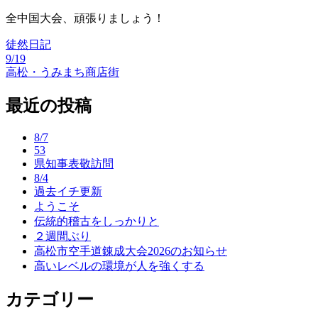
全中国大会、頑張りましょう！
徒然日記
9/19
投
高松・うみまち商店街
稿
最近の投稿
ナ
ビ
8/7
53
ゲ
県知事表敬訪問
ー
8/4
過去イチ更新
シ
ようこそ
ョ
伝統的稽古をしっかりと
２週間ぶり
ン
高松市空手道錬成大会2026のお知らせ
高いレベルの環境が人を強くする
カテゴリー