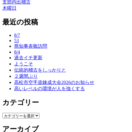
支部内出稽古
投
木曜日
稿
最近の投稿
ナ
ビ
8/7
ゲ
53
県知事表敬訪問
ー
8/4
過去イチ更新
シ
ようこそ
ョ
伝統的稽古をしっかりと
２週間ぶり
ン
高松市空手道錬成大会2026のお知らせ
高いレベルの環境が人を強くする
カテゴリー
カ
テ
アーカイブ
ゴ