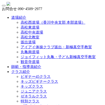
お問合せ
090ｰ4509ｰ2977
道場紹介
高松西道場（香川中央支部 本部道場）
高松東道場
高松中央道場
高松北教室
坂出道場
アイアイ体操クラブ坂出・新極真空手教室
丸亀南道場
ジョイフィット丸亀・子ども新極真空手教室
観音寺道場
師範・指導員紹介
クラス紹介
ビギナー45クラス
キッズビギナークラス
キッズクラス
ジュニアクラス
ゼネラルクラス
特別クラス