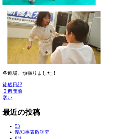
各道場、頑張りました！
徒然日記
３週間前
投
寒い
稿
最近の投稿
ナ
ビ
53
ゲ
県知事表敬訪問
8/4