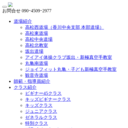
お問合せ
090ｰ4509ｰ2977
道場紹介
高松西道場（香川中央支部 本部道場）
高松東道場
高松中央道場
高松北教室
坂出道場
アイアイ体操クラブ坂出・新極真空手教室
丸亀南道場
ジョイフィット丸亀・子ども新極真空手教室
観音寺道場
師範・指導員紹介
クラス紹介
ビギナー45クラス
キッズビギナークラス
キッズクラス
ジュニアクラス
ゼネラルクラス
特別クラス