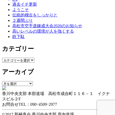
ー
過去イチ更新
ようこそ
シ
伝統的稽古をしっかりと
ョ
２週間ぶり
高松市空手道錬成大会2026のお知らせ
ン
高いレベルの環境が人を強くする
鉄下駄
カテゴリー
カ
テ
アーカイブ
ゴ
リ
ー
ア
ー
香川中央支部 本部道場 高松市成合町１１６－１ イクナ
カ
スビル２F
イ
お問合せTEL：090ｰ4509ｰ2977
ブ
©2017 新極真会 香川中央支部 原内道場