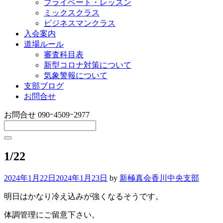
プライベート・レッスン
ミックスクラス
ビジネスマンクラス
入会案内
道場ルール
審査科目表
新型コロナ対策について
気象警報について
支部ブログ
お問合せ
お問合せ
090ｰ4509ｰ2977
1/22
2024年1月22日
2024年1月23日
by
新極真会香川中央支部
明日はかなり冷え込みが強くなるそうです。
体調管理にご留意下さい。