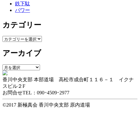
鉄下駄
パワー
カテゴリー
カ
テ
アーカイブ
ゴ
リ
ー
ア
ー
香川中央支部 本部道場 高松市成合町１１６－１ イクナ
カ
スビル２F
イ
お問合せTEL：090ｰ4509ｰ2977
ブ
©2017 新極真会 香川中央支部 原内道場