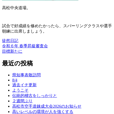
高松中央道場。
試合で好成績を修めたかったら、スパーリングクラスや選手
朝練に出席しましょう。
徒然日記
令和６年 春季昇級審査会
投
目標新たに
稿
最近の投稿
ナ
ビ
県知事表敬訪問
ゲ
8/4
過去イチ更新
ー
ようこそ
シ
伝統的稽古をしっかりと
２週間ぶり
ョ
高松市空手道錬成大会2026のお知らせ
ン
高いレベルの環境が人を強くする