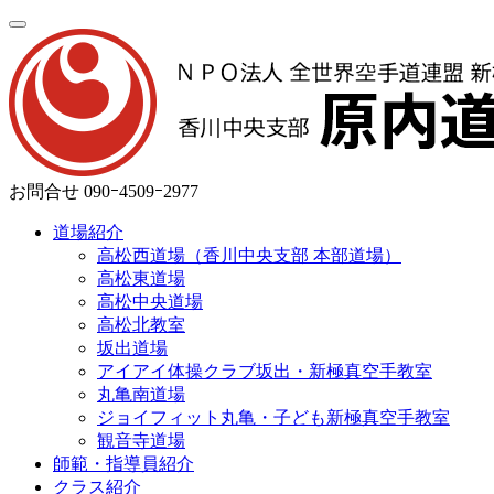
お問合せ
090ｰ4509ｰ2977
道場紹介
高松西道場（香川中央支部 本部道場）
高松東道場
高松中央道場
高松北教室
坂出道場
アイアイ体操クラブ坂出・新極真空手教室
丸亀南道場
ジョイフィット丸亀・子ども新極真空手教室
観音寺道場
師範・指導員紹介
クラス紹介