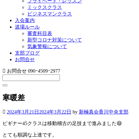
プライベート・レッスン
ミックスクラス
ビジネスマンクラス
入会案内
道場ルール
審査科目表
新型コロナ対策について
気象警報について
支部ブログ
お問合せ
お問合せ
090ｰ4509ｰ2977
寒暖差
2024年3月21日
2024年3月22日
by
新極真会香川中央支部
ビギナー45クラスは移動稽古の足技まで進みました😄
とても順調な上達です。