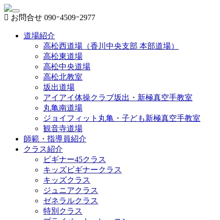
お問合せ
090ｰ4509ｰ2977
道場紹介
高松西道場（香川中央支部 本部道場）
高松東道場
高松中央道場
高松北教室
坂出道場
アイアイ体操クラブ坂出・新極真空手教室
丸亀南道場
ジョイフィット丸亀・子ども新極真空手教室
観音寺道場
師範・指導員紹介
クラス紹介
ビギナー45クラス
キッズビギナークラス
キッズクラス
ジュニアクラス
ゼネラルクラス
特別クラス