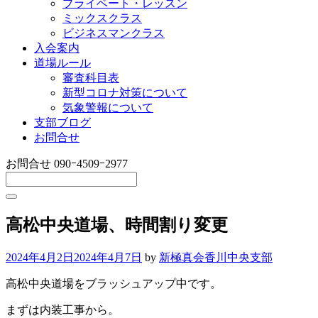
プライベート・レッスン
ミックスクラス
ビジネスマンクラス
入会案内
道場ルール
審査科目表
新型コロナ対策について
気象警報について
支部ブログ
お問合せ
お問合せ
090ｰ4509ｰ2977
高松中央道場、時間割り変更
2024年4月2日
2024年4月7日
by
新極真会香川中央支部
高松中央道場をブラッシュアップ中です。
まずは内装工事から。