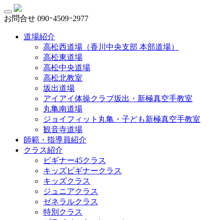
お問合せ
090ｰ4509ｰ2977
道場紹介
高松西道場（香川中央支部 本部道場）
高松東道場
高松中央道場
高松北教室
坂出道場
アイアイ体操クラブ坂出・新極真空手教室
丸亀南道場
ジョイフィット丸亀・子ども新極真空手教室
観音寺道場
師範・指導員紹介
クラス紹介
ビギナー45クラス
キッズビギナークラス
キッズクラス
ジュニアクラス
ゼネラルクラス
特別クラス