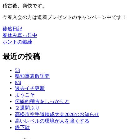
稽古後、爽快です。
今春入会の方は道着プレゼントのキャンペーン中です！
徒然日記
春休み真っ只中
投
ホントの鍛練
稿
最近の投稿
ナ
ビ
53
ゲ
県知事表敬訪問
8/4
ー
過去イチ更新
ようこそ
シ
伝統的稽古をしっかりと
ョ
２週間ぶり
高松市空手道錬成大会2026のお知らせ
ン
高いレベルの環境が人を強くする
鉄下駄