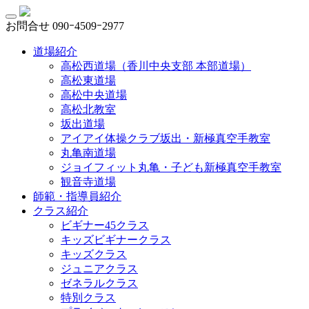
お問合せ
090ｰ4509ｰ2977
道場紹介
高松西道場（香川中央支部 本部道場）
高松東道場
高松中央道場
高松北教室
坂出道場
アイアイ体操クラブ坂出・新極真空手教室
丸亀南道場
ジョイフィット丸亀・子ども新極真空手教室
観音寺道場
師範・指導員紹介
クラス紹介
ビギナー45クラス
キッズビギナークラス
キッズクラス
ジュニアクラス
ゼネラルクラス
特別クラス