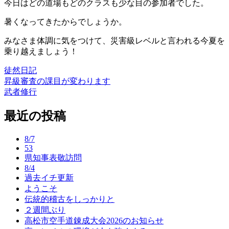
今日はどの道場もどのクラスも少な目の参加者でした。
暑くなってきたからでしょうか。
みなさま体調に気をつけて、災害級レベルと言われる今夏を
乗り越えましょう！
徒然日記
昇級審査の課目が変わります
投
武者修行
稿
最近の投稿
ナ
ビ
8/7
ゲ
53
県知事表敬訪問
ー
8/4
過去イチ更新
シ
ようこそ
ョ
伝統的稽古をしっかりと
２週間ぶり
ン
高松市空手道錬成大会2026のお知らせ