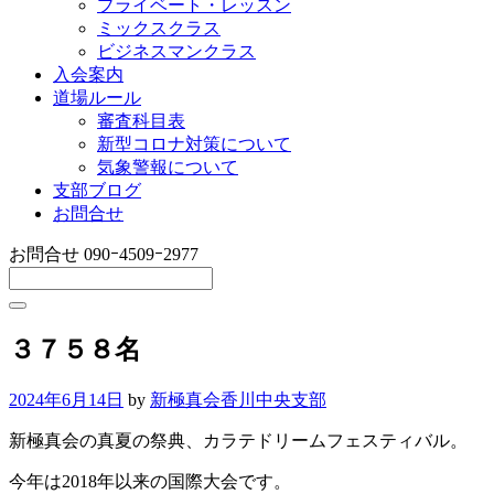
プライベート・レッスン
ミックスクラス
ビジネスマンクラス
入会案内
道場ルール
審査科目表
新型コロナ対策について
気象警報について
支部ブログ
お問合せ
お問合せ
090ｰ4509ｰ2977
３７５８名
2024年6月14日
by
新極真会香川中央支部
新極真会の真夏の祭典、カラテドリームフェスティバル。
今年は2018年以来の国際大会です。