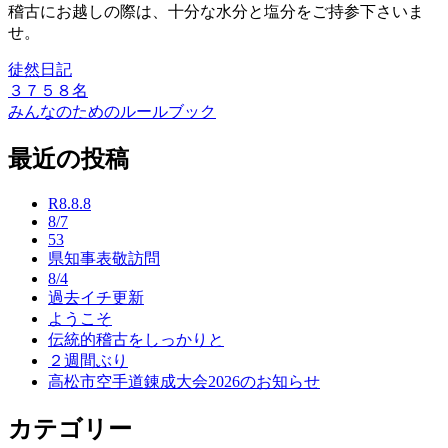
稽古にお越しの際は、十分な水分と塩分をご持参下さいま
せ。
徒然日記
３７５８名
投
みんなのためのルールブック
稿
最近の投稿
ナ
ビ
R8.8.8
ゲ
8/7
53
ー
県知事表敬訪問
8/4
シ
過去イチ更新
ョ
ようこそ
伝統的稽古をしっかりと
ン
２週間ぶり
高松市空手道錬成大会2026のお知らせ
カテゴリー