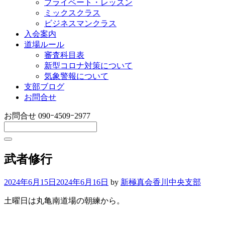
プライベート・レッスン
ミックスクラス
ビジネスマンクラス
入会案内
道場ルール
審査科目表
新型コロナ対策について
気象警報について
支部ブログ
お問合せ
お問合せ
090ｰ4509ｰ2977
武者修行
2024年6月15日
2024年6月16日
by
新極真会香川中央支部
土曜日は丸亀南道場の朝練から。