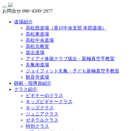
お問合せ
090ｰ4509ｰ2977
道場紹介
高松西道場（香川中央支部 本部道場）
高松東道場
高松中央道場
高松北教室
坂出道場
アイアイ体操クラブ坂出・新極真空手教室
丸亀南道場
ジョイフィット丸亀・子ども新極真空手教室
観音寺道場
師範・指導員紹介
クラス紹介
ビギナー45クラス
キッズビギナークラス
キッズクラス
ジュニアクラス
ゼネラルクラス
特別クラス