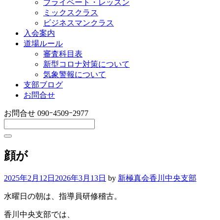
プライベート・レッスン
ミックスクラス
ビジネスマンクラス
入会案内
道場ルール
審査科目表
新型コロナ対策について
気象警報について
支部ブログ
お問合せ
お問合せ
090ｰ4509ｰ2977
顔が
2025年2月12日
2026年3月13日
by
新極真会香川中央支部
水曜日の朝は、指導員研修稽古。
香川中央支部では、