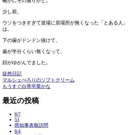
確かにその通りかと。
少し前、
ウソをつきすぎて道場に居場所が無くなった「とある人」
は、
下の歯がドンドン抜けて、
歯が半分くらい無くなって、
顔がゆがんでました。
徒然日記
マルシェぺろりのソフトクリーム
投
もうすぐ白帯卒業かな
稿
最近の投稿
ナ
ビ
8/7
ゲ
53
県知事表敬訪問
ー
8/4