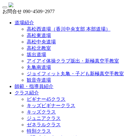
お問合せ
090ｰ4509ｰ2977
道場紹介
高松西道場（香川中央支部 本部道場）
高松東道場
高松中央道場
高松北教室
坂出道場
アイアイ体操クラブ坂出・新極真空手教室
丸亀南道場
ジョイフィット丸亀・子ども新極真空手教室
観音寺道場
師範・指導員紹介
クラス紹介
ビギナー45クラス
キッズビギナークラス
キッズクラス
ジュニアクラス
ゼネラルクラス
特別クラス