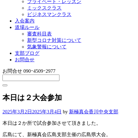
プライベート・レッスン
ミックスクラス
ビジネスマンクラス
入会案内
道場ルール
審査科目表
新型コロナ対策について
気象警報について
支部ブログ
お問合せ
お問合せ
090ｰ4509ｰ2977
本日は２大会参加
2025年3月2日
2025年3月4日
by
新極真会香川中央支部
本日は２か所で試合参加させて頂きました。
広島にて、新極真会広島支部主催の広島県大会。