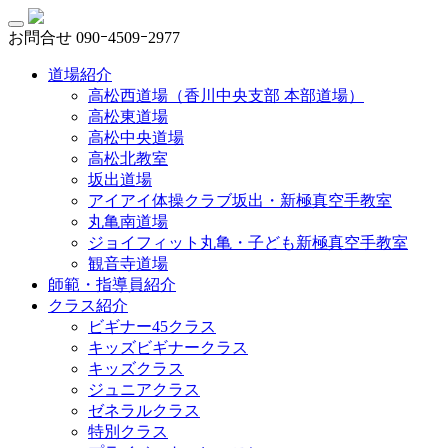
お問合せ
090ｰ4509ｰ2977
道場紹介
高松西道場（香川中央支部 本部道場）
高松東道場
高松中央道場
高松北教室
坂出道場
アイアイ体操クラブ坂出・新極真空手教室
丸亀南道場
ジョイフィット丸亀・子ども新極真空手教室
観音寺道場
師範・指導員紹介
クラス紹介
ビギナー45クラス
キッズビギナークラス
キッズクラス
ジュニアクラス
ゼネラルクラス
特別クラス