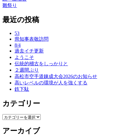
投
雛祭り
稿
最近の投稿
ナ
ビ
53
ゲ
県知事表敬訪問
8/4
ー
過去イチ更新
ようこそ
シ
伝統的稽古をしっかりと
ョ
２週間ぶり
高松市空手道錬成大会2026のお知らせ
ン
高いレベルの環境が人を強くする
鉄下駄
カテゴリー
カ
テ
アーカイブ
ゴ
リ