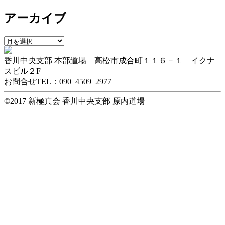
テ
アーカイブ
ゴ
リ
ー
ア
ー
香川中央支部 本部道場 高松市成合町１１６－１ イクナ
カ
スビル２F
イ
お問合せTEL：090ｰ4509ｰ2977
ブ
©2017 新極真会 香川中央支部 原内道場