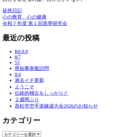
徒然日記
心の教育、心の健康
投
令和７年度 第１回黒帯研究会
稿
最近の投稿
ナ
ビ
R8.8.8
ゲ
8/7
53
ー
県知事表敬訪問
8/4
シ
過去イチ更新
ョ
ようこそ
伝統的稽古をしっかりと
ン
２週間ぶり
高松市空手道錬成大会2026のお知らせ
カテゴリー
カ