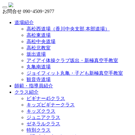
お問合せ
090ｰ4509ｰ2977
道場紹介
高松西道場（香川中央支部 本部道場）
高松東道場
高松中央道場
高松北教室
坂出道場
アイアイ体操クラブ坂出・新極真空手教室
丸亀南道場
ジョイフィット丸亀・子ども新極真空手教室
観音寺道場
師範・指導員紹介
クラス紹介
ビギナー45クラス
キッズビギナークラス
キッズクラス
ジュニアクラス
ゼネラルクラス
特別クラス