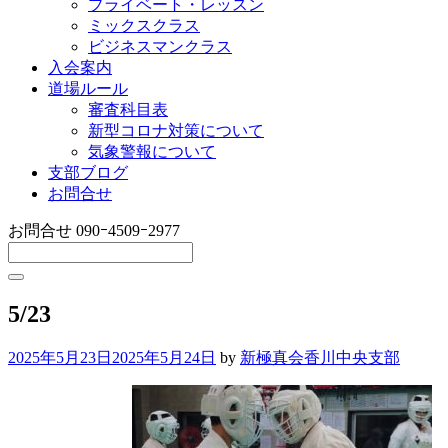
プライベート・レッスン
ミックスクラス
ビジネスマンクラス
入会案内
道場ルール
審査科目表
新型コロナ対策について
気象警報について
支部ブログ
お問合せ
お問合せ
090ｰ4509ｰ2977
5/23
2025年5月23日
2025年5月24日
by
新極真会香川中央支部