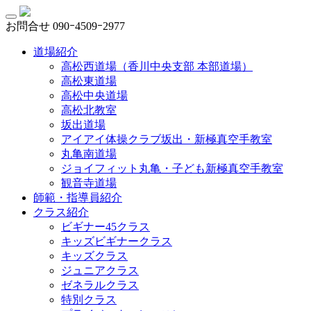
お問合せ
090ｰ4509ｰ2977
道場紹介
高松西道場（香川中央支部 本部道場）
高松東道場
高松中央道場
高松北教室
坂出道場
アイアイ体操クラブ坂出・新極真空手教室
丸亀南道場
ジョイフィット丸亀・子ども新極真空手教室
観音寺道場
師範・指導員紹介
クラス紹介
ビギナー45クラス
キッズビギナークラス
キッズクラス
ジュニアクラス
ゼネラルクラス
特別クラス