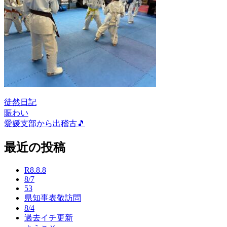
徒然日記
賑わい
投
愛媛支部から出稽古🎵
稿
最近の投稿
ナ
ビ
R8.8.8
ゲ
8/7
53
ー
県知事表敬訪問
8/4
シ
過去イチ更新