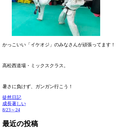
かっこいい「イケオジ」のみなさんが頑張ってます！
高松西道場・ミックスクラス。
暑さに負けず、ガンガン行こう！
徒然日記
成長著しい
投
8/23～24
稿
最近の投稿
ナ