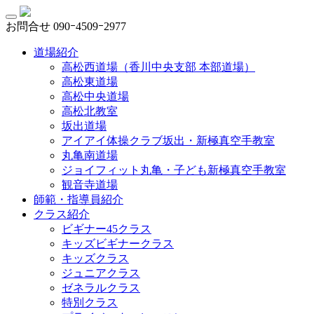
お問合せ
090ｰ4509ｰ2977
道場紹介
高松西道場（香川中央支部 本部道場）
高松東道場
高松中央道場
高松北教室
坂出道場
アイアイ体操クラブ坂出・新極真空手教室
丸亀南道場
ジョイフィット丸亀・子ども新極真空手教室
観音寺道場
師範・指導員紹介
クラス紹介
ビギナー45クラス
キッズビギナークラス
キッズクラス
ジュニアクラス
ゼネラルクラス
特別クラス