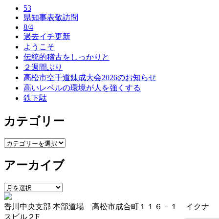
ビ
53
ゲ
県知事表敬訪問
8/4
ー
過去イチ更新
ようこそ
シ
伝統的稽古をしっかりと
ョ
２週間ぶり
高松市空手道錬成大会2026のお知らせ
ン
高いレベルの環境が人を強くする
鉄下駄
カテゴリー
カ
テ
アーカイブ
ゴ
リ
ー
ア
ー
香川中央支部 本部道場 高松市成合町１１６－１ イクナ
カ
スビル２F
イ