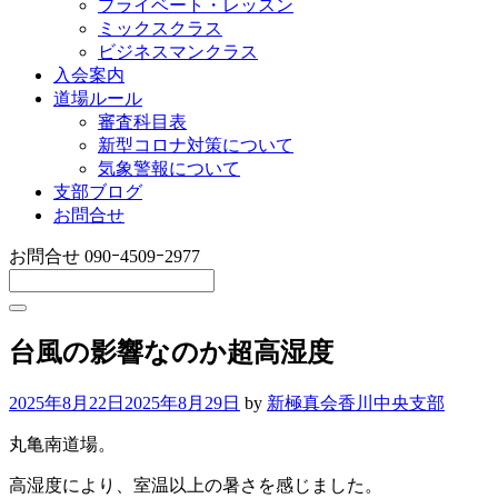
プライベート・レッスン
ミックスクラス
ビジネスマンクラス
入会案内
道場ルール
審査科目表
新型コロナ対策について
気象警報について
支部ブログ
お問合せ
お問合せ
090ｰ4509ｰ2977
台風の影響なのか超高湿度
2025年8月22日
2025年8月29日
by
新極真会香川中央支部
丸亀南道場。
高湿度により、室温以上の暑さを感じました。