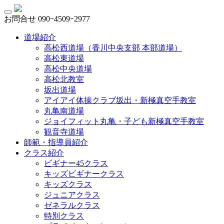
お問合せ
090ｰ4509ｰ2977
道場紹介
高松西道場（香川中央支部 本部道場）
高松東道場
高松中央道場
高松北教室
坂出道場
アイアイ体操クラブ坂出・新極真空手教室
丸亀南道場
ジョイフィット丸亀・子ども新極真空手教室
観音寺道場
師範・指導員紹介
クラス紹介
ビギナー45クラス
キッズビギナークラス
キッズクラス
ジュニアクラス
ゼネラルクラス
特別クラス