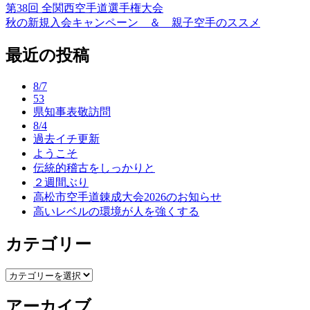
第38回 全関西空手道選手権大会
投
秋の新規入会キャンペーン ＆ 親子空手のススメ
稿
最近の投稿
ナ
ビ
8/7
ゲ
53
県知事表敬訪問
ー
8/4
過去イチ更新
シ
ようこそ
ョ
伝統的稽古をしっかりと
２週間ぶり
ン
高松市空手道錬成大会2026のお知らせ
高いレベルの環境が人を強くする
カテゴリー
カ
テ
アーカイブ
ゴ