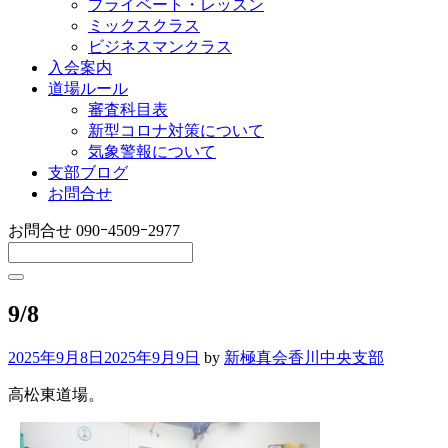
プライベート・レッスン
ミックスクラス
ビジネスマンクラス
入会案内
道場ルール
審査科目表
新型コロナ対策について
気象警報について
支部ブログ
お問合せ
お問合せ
090ｰ4509ｰ2977
9/8
2025年9月8日
2025年9月9日
by
新極真会香川中央支部
高松東道場。