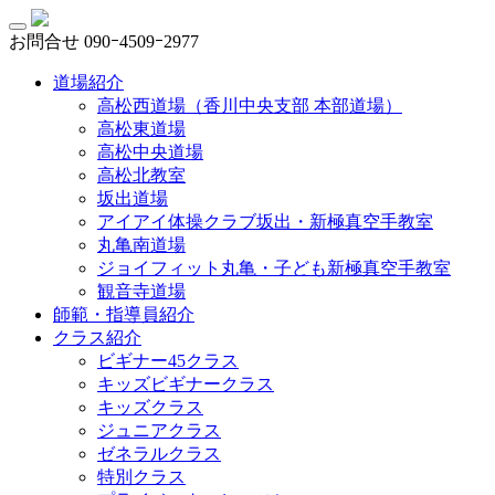
お問合せ
090ｰ4509ｰ2977
道場紹介
高松西道場（香川中央支部 本部道場）
高松東道場
高松中央道場
高松北教室
坂出道場
アイアイ体操クラブ坂出・新極真空手教室
丸亀南道場
ジョイフィット丸亀・子ども新極真空手教室
観音寺道場
師範・指導員紹介
クラス紹介
ビギナー45クラス
キッズビギナークラス
キッズクラス
ジュニアクラス
ゼネラルクラス
特別クラス