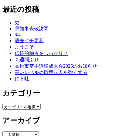
最近の投稿
ナ
ビ
53
ゲ
県知事表敬訪問
8/4
ー
過去イチ更新
ようこそ
シ
伝統的稽古をしっかりと
ョ
２週間ぶり
高松市空手道錬成大会2026のお知らせ
ン
高いレベルの環境が人を強くする
鉄下駄
カテゴリー
カ
テ
アーカイブ
ゴ
リ
ー
ア