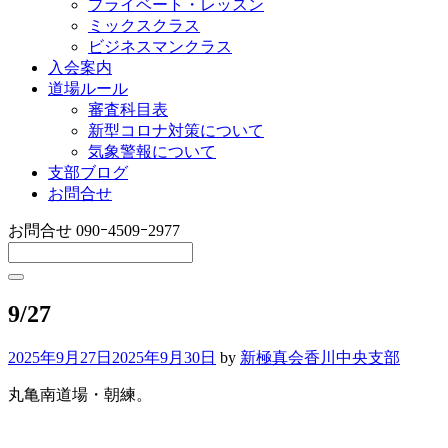
プライベート・レッスン
ミックスクラス
ビジネスマンクラス
入会案内
道場ルール
審査科目表
新型コロナ対策について
気象警報について
支部ブログ
お問合せ
お問合せ
090ｰ4509ｰ2977
9/27
2025年9月27日
2025年9月30日
by
新極真会香川中央支部
丸亀南道場・朝練。