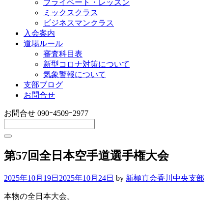
プライベート・レッスン
ミックスクラス
ビジネスマンクラス
入会案内
道場ルール
審査科目表
新型コロナ対策について
気象警報について
支部ブログ
お問合せ
お問合せ
090ｰ4509ｰ2977
第57回全日本空手道選手権大会
2025年10月19日
2025年10月24日
by
新極真会香川中央支部
本物の全日本大会。