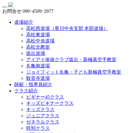
お問合せ
090ｰ4509ｰ2977
道場紹介
高松西道場（香川中央支部 本部道場）
高松東道場
高松中央道場
高松北教室
坂出道場
アイアイ体操クラブ坂出・新極真空手教室
丸亀南道場
ジョイフィット丸亀・子ども新極真空手教室
観音寺道場
師範・指導員紹介
クラス紹介
ビギナー45クラス
キッズビギナークラス
キッズクラス
ジュニアクラス
ゼネラルクラス
特別クラス