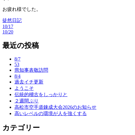
お疲れ様でした。
徒然日記
10/17
投
10/20
稿
最近の投稿
ナ
ビ
8/7
53
ゲ
県知事表敬訪問
ー
8/4
過去イチ更新
シ
ようこそ
伝統的稽古をしっかりと
ョ
２週間ぶり
ン
高松市空手道錬成大会2026のお知らせ
高いレベルの環境が人を強くする
カテゴリー