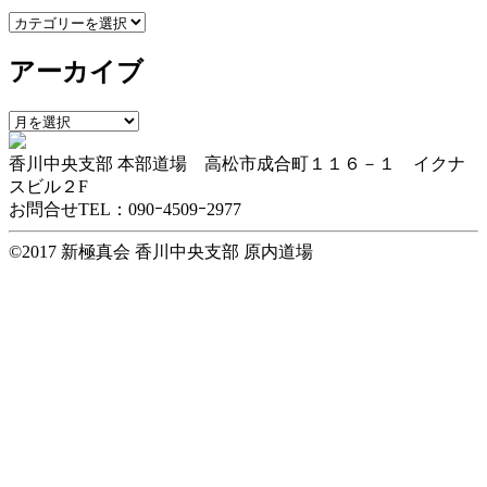
カ
テ
アーカイブ
ゴ
リ
ー
ア
ー
香川中央支部 本部道場 高松市成合町１１６－１ イクナ
カ
スビル２F
イ
お問合せTEL：090ｰ4509ｰ2977
ブ
©2017 新極真会 香川中央支部 原内道場