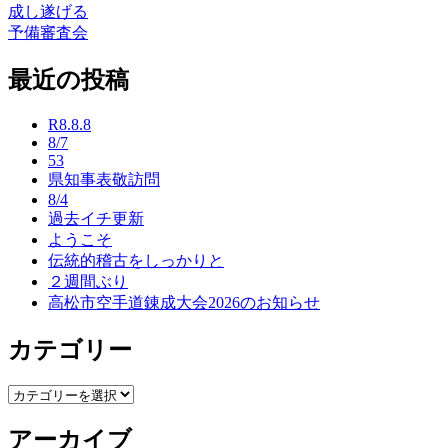
成し遂げる
投
予備審査会
稿
最近の投稿
ナ
ビ
R8.8.8
ゲ
8/7
53
ー
県知事表敬訪問
8/4
シ
過去イチ更新
ョ
ようこそ
伝統的稽古をしっかりと
ン
２週間ぶり
高松市空手道錬成大会2026のお知らせ
カテゴリー
カ
テ
アーカイブ
ゴ