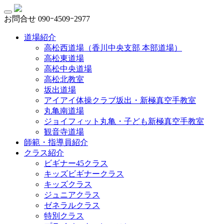
お問合せ
090ｰ4509ｰ2977
道場紹介
高松西道場（香川中央支部 本部道場）
高松東道場
高松中央道場
高松北教室
坂出道場
アイアイ体操クラブ坂出・新極真空手教室
丸亀南道場
ジョイフィット丸亀・子ども新極真空手教室
観音寺道場
師範・指導員紹介
クラス紹介
ビギナー45クラス
キッズビギナークラス
キッズクラス
ジュニアクラス
ゼネラルクラス
特別クラス