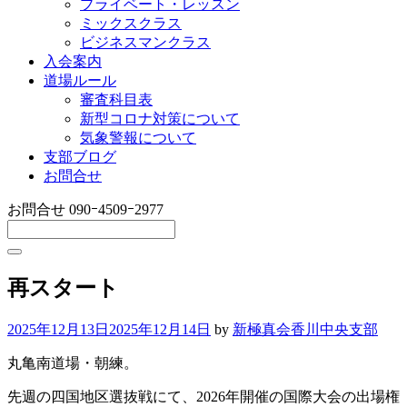
プライベート・レッスン
ミックスクラス
ビジネスマンクラス
入会案内
道場ルール
審査科目表
新型コロナ対策について
気象警報について
支部ブログ
お問合せ
お問合せ
090ｰ4509ｰ2977
再スタート
2025年12月13日
2025年12月14日
by
新極真会香川中央支部
丸亀南道場・朝練。
先週の四国地区選抜戦にて、2026年開催の国際大会の出場権