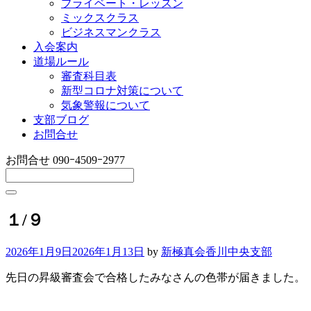
プライベート・レッスン
ミックスクラス
ビジネスマンクラス
入会案内
道場ルール
審査科目表
新型コロナ対策について
気象警報について
支部ブログ
お問合せ
お問合せ
090ｰ4509ｰ2977
１/９
2026年1月9日
2026年1月13日
by
新極真会香川中央支部
先日の昇級審査会で合格したみなさんの色帯が届きました。