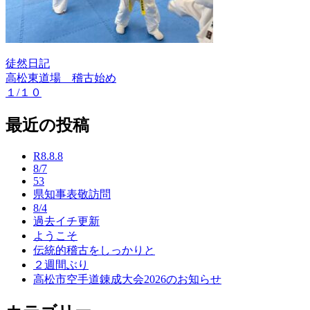
徒然日記
高松東道場 稽古始め
投
１/１０
稿
最近の投稿
ナ
ビ
R8.8.8
ゲ
8/7
53
ー
県知事表敬訪問
8/4
シ
過去イチ更新
ョ
ようこそ
伝統的稽古をしっかりと
ン
２週間ぶり
高松市空手道錬成大会2026のお知らせ