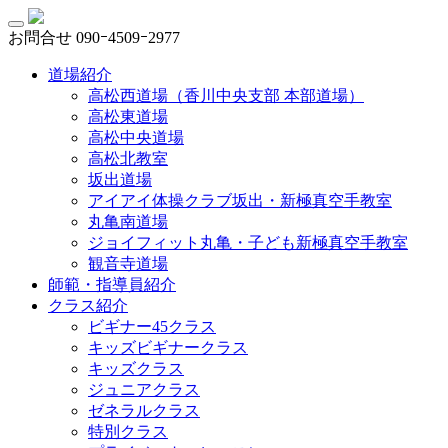
お問合せ
090ｰ4509ｰ2977
道場紹介
高松西道場（香川中央支部 本部道場）
高松東道場
高松中央道場
高松北教室
坂出道場
アイアイ体操クラブ坂出・新極真空手教室
丸亀南道場
ジョイフィット丸亀・子ども新極真空手教室
観音寺道場
師範・指導員紹介
クラス紹介
ビギナー45クラス
キッズビギナークラス
キッズクラス
ジュニアクラス
ゼネラルクラス
特別クラス