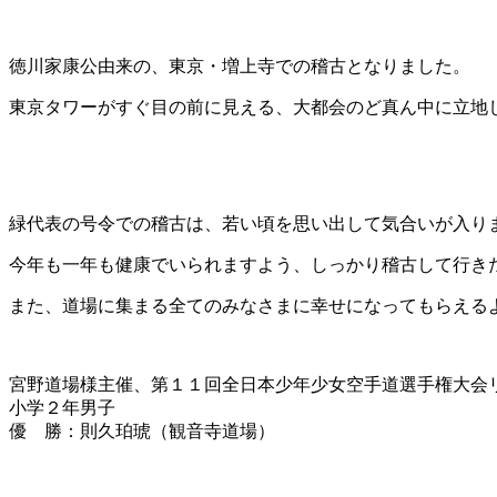
徳川家康公由来の、東京・増上寺での稽古となりました。
東京タワーがすぐ目の前に見える、大都会のど真ん中に立地
緑代表の号令での稽古は、若い頃を思い出して気合いが入り
今年も一年も健康でいられますよう、しっかり稽古して行き
また、道場に集まる全てのみなさまに幸せになってもらえる
宮野道場様主催、第１１回全日本少年少女空手道選手権大会
小学２年男子
優 勝：則久珀琥（観音寺道場）