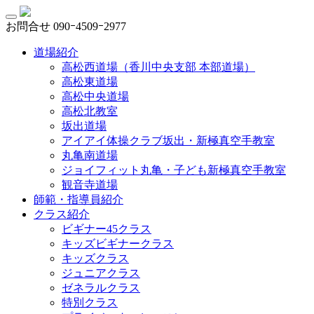
お問合せ
090ｰ4509ｰ2977
道場紹介
高松西道場（香川中央支部 本部道場）
高松東道場
高松中央道場
高松北教室
坂出道場
アイアイ体操クラブ坂出・新極真空手教室
丸亀南道場
ジョイフィット丸亀・子ども新極真空手教室
観音寺道場
師範・指導員紹介
クラス紹介
ビギナー45クラス
キッズビギナークラス
キッズクラス
ジュニアクラス
ゼネラルクラス
特別クラス