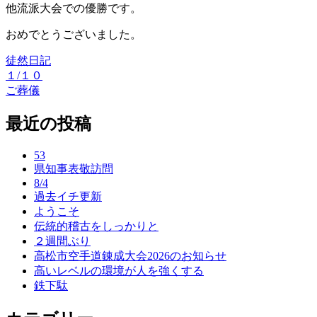
他流派大会での優勝です。
おめでとうございました。
徒然日記
１/１０
投
ご葬儀
稿
最近の投稿
ナ
ビ
53
ゲ
県知事表敬訪問
8/4
ー
過去イチ更新
ようこそ
シ
伝統的稽古をしっかりと
ョ
２週間ぶり
高松市空手道錬成大会2026のお知らせ
ン
高いレベルの環境が人を強くする
鉄下駄