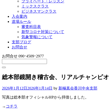
プライベート・レッスン
ミックスクラス
ビジネスマンクラス
入会案内
道場ルール
審査科目表
新型コロナ対策について
気象警報について
支部ブログ
お問合せ
お問合せ
090ｰ4509ｰ2977
総本部鏡開き稽古会、リアルチャンピ
2026年1月12日
2026年1月14日
by
新極真会香川中央支部
写真は総本部オフィシャルHPから拝借しました。
→
コチラ