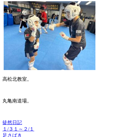
高松北教室。
丸亀南道場。
徒然日記
１/３１～２/１
投
足さばき