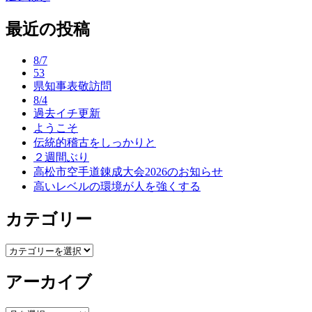
稿
最近の投稿
ナ
ビ
8/7
ゲ
53
県知事表敬訪問
ー
8/4
過去イチ更新
シ
ようこそ
ョ
伝統的稽古をしっかりと
２週間ぶり
ン
高松市空手道錬成大会2026のお知らせ
高いレベルの環境が人を強くする
カテゴリー
カ
テ
アーカイブ
ゴ
リ
ー