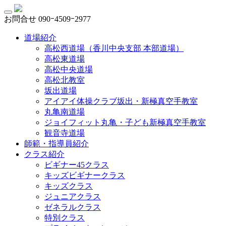
お問合せ
090ｰ4509ｰ2977
道場紹介
高松西道場（香川中央支部 本部道場）
高松東道場
高松中央道場
高松北教室
坂出道場
アイアイ体操クラブ坂出・新極真空手教室
丸亀南道場
ジョイフィット丸亀・子ども新極真空手教室
観音寺道場
師範・指導員紹介
クラス紹介
ビギナー45クラス
キッズビギナークラス
キッズクラス
ジュニアクラス
ゼネラルクラス
特別クラス