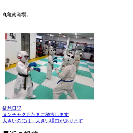
丸亀南道場。
徒然日記
ヌンチャクもたまに稽古します
投
大きいのには、大きい理由があります
稿