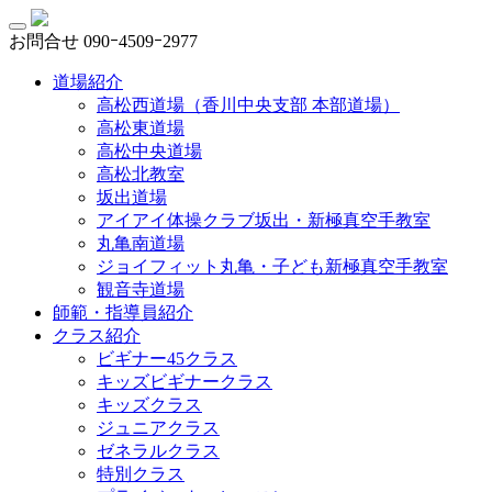
お問合せ
090ｰ4509ｰ2977
道場紹介
高松西道場（香川中央支部 本部道場）
高松東道場
高松中央道場
高松北教室
坂出道場
アイアイ体操クラブ坂出・新極真空手教室
丸亀南道場
ジョイフィット丸亀・子ども新極真空手教室
観音寺道場
師範・指導員紹介
クラス紹介
ビギナー45クラス
キッズビギナークラス
キッズクラス
ジュニアクラス
ゼネラルクラス
特別クラス