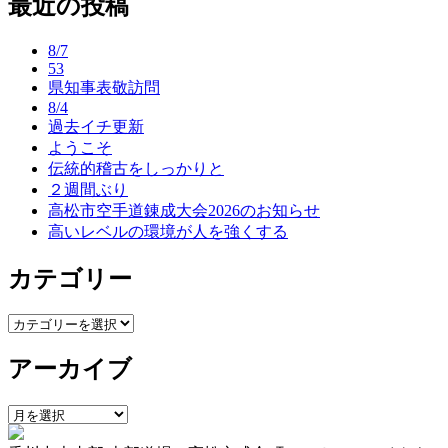
最近の投稿
ナ
ビ
8/7
ゲ
53
県知事表敬訪問
ー
8/4
過去イチ更新
シ
ようこそ
ョ
伝統的稽古をしっかりと
２週間ぶり
ン
高松市空手道錬成大会2026のお知らせ
高いレベルの環境が人を強くする
カテゴリー
カ
テ
アーカイブ
ゴ
リ
ー
ア
ー