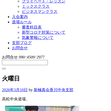
プライベート・レッスン
ミックスクラス
ビジネスマンクラス
入会案内
道場ルール
審査科目表
新型コロナ対策について
気象警報について
支部ブログ
お問合せ
お問合せ
090ｰ4509ｰ2977
火曜日
2026年3月10日
by
新極真会香川中央支部
高松中央道場。