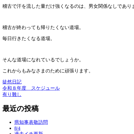
稽古で汗を流した量だけ強くなるのは、男女関係なしであり
稽古が終わっても帰りたくない道場。
毎日行きたくなる道場。
そんな道場になれているでしょうか。
これからもみなさまのために頑張ります。
徒然日記
令和８年度 スケジュール
投
有り難し
稿
最近の投稿
ナ
ビ
県知事表敬訪問
ゲ
8/4
過去イチ更新