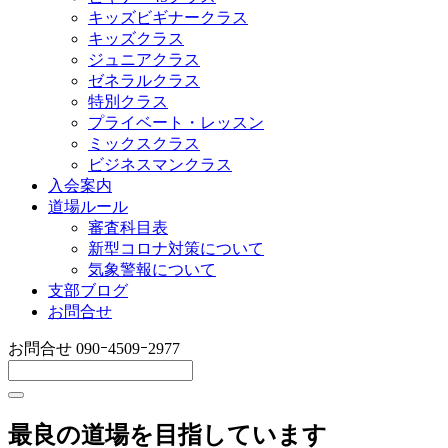
キッズビギナークラス
キッズクラス
ジュニアクラス
ゼネラルクラス
特別クラス
プライベート・レッスン
ミックスクラス
ビジネスマンクラス
入会案内
道場ルール
審査科目表
新型コロナ対策について
気象警報について
支部ブログ
お問合せ
お問合せ
090ｰ4509ｰ2977
最良の道場を目指しています