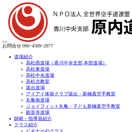
お問合せ
090ｰ4509ｰ2977
道場紹介
高松西道場（香川中央支部 本部道場）
高松東道場
高松中央道場
高松北教室
坂出道場
アイアイ体操クラブ坂出・新極真空手教室
丸亀南道場
ジョイフィット丸亀・子ども新極真空手教室
観音寺道場
師範・指導員紹介
クラス紹介
ビギナー45クラス