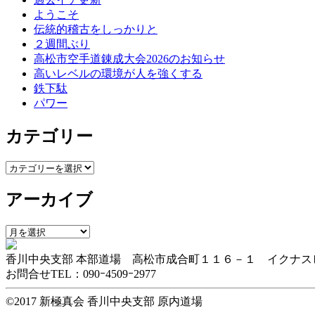
ー
ようこそ
シ
伝統的稽古をしっかりと
２週間ぶり
ョ
高松市空手道錬成大会2026のお知らせ
ン
高いレベルの環境が人を強くする
鉄下駄
パワー
カテゴリー
カ
テ
アーカイブ
ゴ
リ
ー
ア
ー
香川中央支部 本部道場 高松市成合町１１６－１ イクナス
カ
お問合せTEL：090ｰ4509ｰ2977
イ
ブ
©2017 新極真会 香川中央支部 原内道場