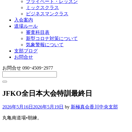
プライベート・レッスン
ミックスクラス
ビジネスマンクラス
入会案内
道場ルール
審査科目表
新型コロナ対策について
気象警報について
支部ブログ
お問合せ
お問合せ
090ｰ4509ｰ2977
JFKO全日本大会特訓最終日
2026年5月16日
2026年5月19日
by
新極真会香川中央支部
丸亀南道場•朝練。