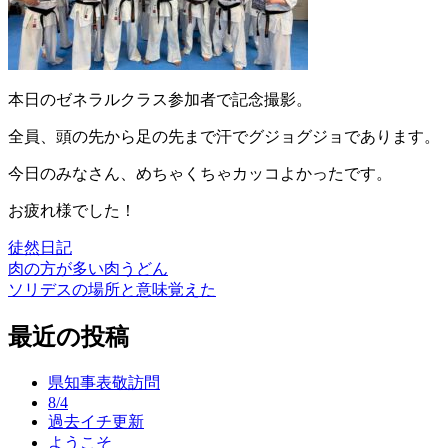
本日のゼネラルクラス参加者で記念撮影。
全員、頭の先から足の先まで汗でグジョグジョであります。
今日のみなさん、めちゃくちゃカッコよかったです。
お疲れ様でした！
徒然日記
肉の方が多い肉うどん
投
ソリデスの場所と意味覚えた
稿
最近の投稿
ナ
ビ
県知事表敬訪問
ゲ
8/4
過去イチ更新
ー
ようこそ