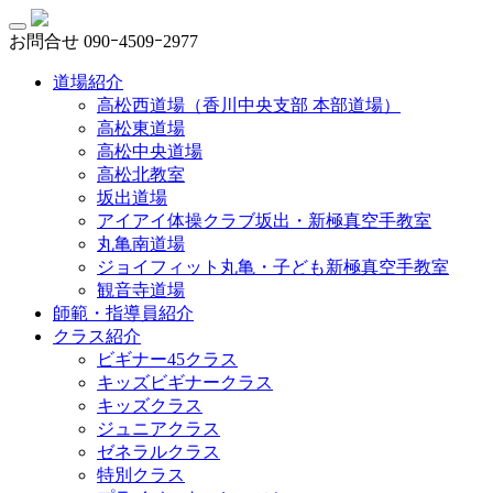
お問合せ
090ｰ4509ｰ2977
道場紹介
高松西道場（香川中央支部 本部道場）
高松東道場
高松中央道場
高松北教室
坂出道場
アイアイ体操クラブ坂出・新極真空手教室
丸亀南道場
ジョイフィット丸亀・子ども新極真空手教室
観音寺道場
師範・指導員紹介
クラス紹介
ビギナー45クラス
キッズビギナークラス
キッズクラス
ジュニアクラス
ゼネラルクラス
特別クラス