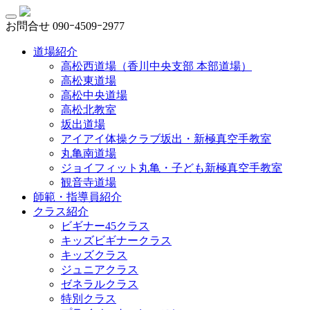
お問合せ
090ｰ4509ｰ2977
道場紹介
高松西道場（香川中央支部 本部道場）
高松東道場
高松中央道場
高松北教室
坂出道場
アイアイ体操クラブ坂出・新極真空手教室
丸亀南道場
ジョイフィット丸亀・子ども新極真空手教室
観音寺道場
師範・指導員紹介
クラス紹介
ビギナー45クラス
キッズビギナークラス
キッズクラス
ジュニアクラス
ゼネラルクラス
特別クラス