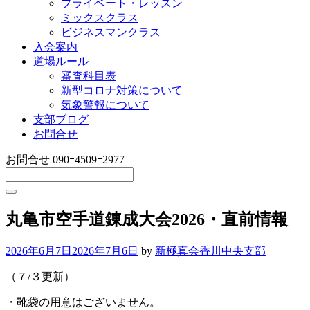
プライベート・レッスン
ミックスクラス
ビジネスマンクラス
入会案内
道場ルール
審査科目表
新型コロナ対策について
気象警報について
支部ブログ
お問合せ
お問合せ
090ｰ4509ｰ2977
丸亀市空手道錬成大会2026・直前情報
2026年6月7日
2026年7月6日
by
新極真会香川中央支部
（７/３更新）
・靴袋の用意はございません。