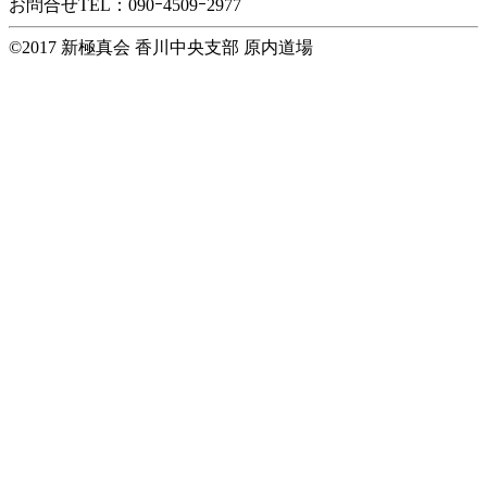
お問合せTEL：090ｰ4509ｰ2977
ブ
©2017 新極真会 香川中央支部 原内道場