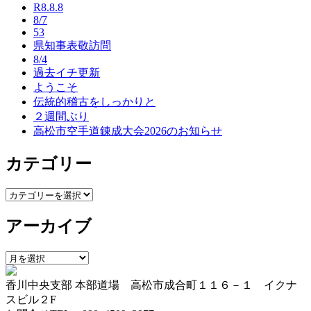
R8.8.8
ゲ
8/7
53
ー
県知事表敬訪問
8/4
シ
過去イチ更新
ョ
ようこそ
伝統的稽古をしっかりと
ン
２週間ぶり
高松市空手道錬成大会2026のお知らせ
カテゴリー
カ
テ
アーカイブ
ゴ
リ
ー
ア
ー
香川中央支部 本部道場 高松市成合町１１６－１ イクナ
カ
スビル２F
イ