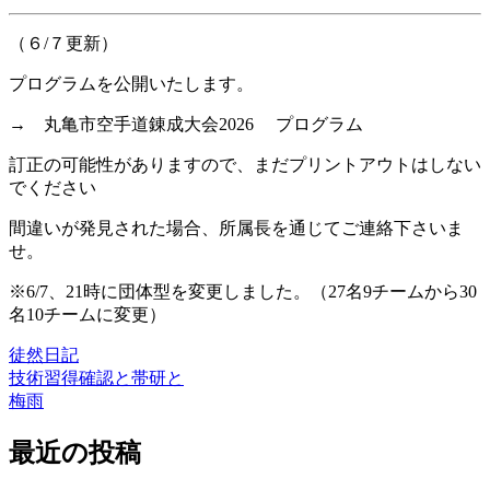
（６/７更新）
プログラムを公開いたします。
→ 丸亀市空手道錬成大会2026 プログラム
訂正の可能性がありますので、まだプリントアウトはしない
でください
間違いが発見された場合、所属長を通じてご連絡下さいま
せ。
※6/7、21時に団体型を変更しました。（27名9チームから30
名10チームに変更）
徒然日記
技術習得確認と帯研と
投
梅雨
稿
最近の投稿
ナ
ビ