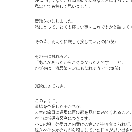
外見だけでなく、行動言動が立派な大人になってい
私はとても嬉しく思いました。
昔話を少ししました。
私にとって、とても嬉しい事をこれでもかと語って
その昔、あんなに厳しく接していたのに(笑)
その事に触れると、
「あれがあったからこそ良かったんです！」と。
かずやは一流営業マンにもなれそうですね(笑)
冗談はさておき、
このように、
道場を卒業した子たちが、
人生の節目に道場に再び顔を見せに来てくれること
本当に指導者冥利につきます。
小１の頃、外受けと内受けの違いが中々覚えられず
泣きべそをかきながら稽古していた日々が思い出さ