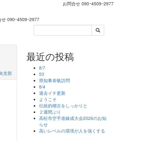
お問合せ
090ｰ4509ｰ2977
合せ
090ｰ4509ｰ2977
最近の投稿
8/7
央支部
53
県知事表敬訪問
8/4
過去イチ更新
ようこそ
伝統的稽古をしっかりと
２週間ぶり
高松市空手道錬成大会2026のお知
らせ
高いレベルの環境が人を強くする