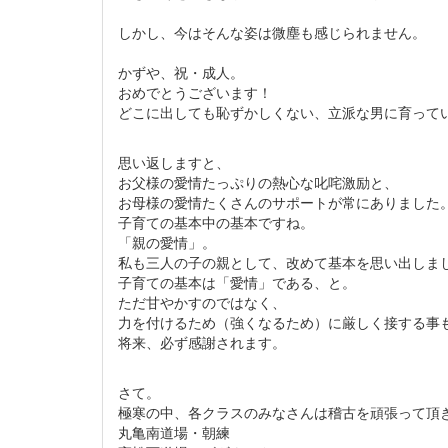
しかし、今はそんな姿は微塵も感じられません。
かずや、祝・成人。
おめでとうございます！
どこに出しても恥ずかしくない、立派な男に育って
思い返しますと、
お父様の愛情たっぷりの熱心な叱咤激励と、
お母様の愛情たくさんのサポートが常にありました
子育ての基本中の基本ですね。
「親の愛情」。
私も三人の子の親として、改めて基本を思い出しま
子育ての基本は「愛情」である、と。
ただ甘やかすのではなく、
力を付けるため（強くなるため）に厳しく接する事
将来、必ず感謝されます。
さて。
極寒の中、各クラスのみなさんは稽古を頑張って頂
丸亀南道場・朝練