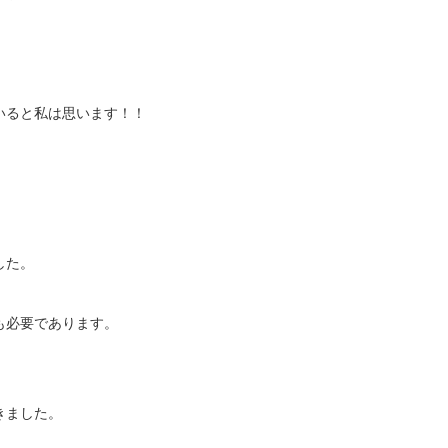
いると私は思います！！
。
した。
も必要であります。
きました。