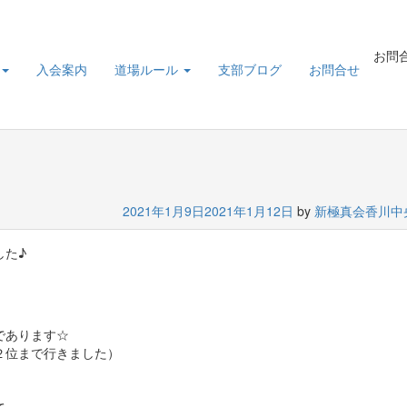
お問
入会案内
道場ルール
支部ブログ
お問合せ
2021年1月9日
2021年1月12日
by
新極真会香川中
した♪
、
であります☆
２位まで行きました）
。