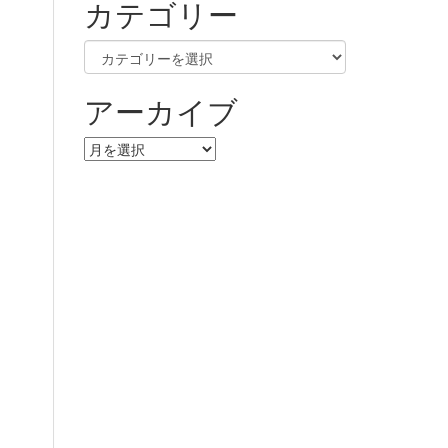
カテゴリー
カ
テ
ゴ
アーカイブ
リ
ー
ア
ー
カ
イ
ブ