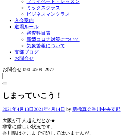
プライベート・レッスン
ミックスクラス
ビジネスマンクラス
入会案内
道場ルール
審査科目表
新型コロナ対策について
気象警報について
支部ブログ
お問合せ
お問合せ
090ｰ4509ｰ2977
しまっていこう！
2021年4月13日
2021年4月14日
by
新極真会香川中央支部
大阪が千人越えだとか★
非常に厳しい状況です。
香川県はそこまで切迫してはいませんが、