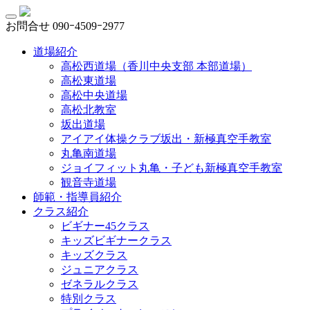
お問合せ
090ｰ4509ｰ2977
道場紹介
高松西道場（香川中央支部 本部道場）
高松東道場
高松中央道場
高松北教室
坂出道場
アイアイ体操クラブ坂出・新極真空手教室
丸亀南道場
ジョイフィット丸亀・子ども新極真空手教室
観音寺道場
師範・指導員紹介
クラス紹介
ビギナー45クラス
キッズビギナークラス
キッズクラス
ジュニアクラス
ゼネラルクラス
特別クラス