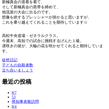
新極真会の道着を着て、
そして新極真会の黒帯を締めて、
他流派の大会に出るのです。
想像を絶するプレッシャーが掛かると思いますが、
これを乗り越えてくれることを期待しています☆
高松中央道場・ゼネラルクラス。
今週末、高知での試合に挑戦するげんた１級。
遅咲きの彼が、大輪の花を咲かせてくれると期待していま
す。
徒然日記
子どもの自殺者数
投
立ち合いましょう
稿
最近の投稿
ナ
ビ
8/7
ゲ
53
県知事表敬訪問
ー
8/4