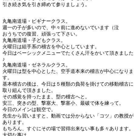
引き続き気を引き締めて参りましょう。
丸亀南道場・ビギナークラス。
週一の子が多いので、中々前に進めないでいます（泣
おうちでの復習、頑張って下さい。
丸亀南道場・子どもクラス。
火曜日は組手系の稽古を中心としています。
今日はベーシックメニューでたくさん汗をかいて頂きました
♪
丸亀南道場・ゼネラルクラス。
火曜日は型を中心とした、空手道本来の稽古が中心になりま
す。
基本稽古の後は、今日は５種類の負荷を掛けての移動稽古に
取り組んで頂きました。
その感覚を持ったまま、型の稽古へと。
安三、突きの型、撃塞大、撃塞小、最破で体を練って。
今日のメインは観空で。
先生から習いますと、動画では分からない「コツ」の教授が
あります。
もちろん、すぐにその場で習得出来ない事も多々あります。
大切な事は、