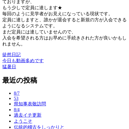
ておりますが、
もう少しで定員に達します★
毎回のように見学者がお見えになっている現状です。
定員に達しますと、誰かが退会すると新規の方が入会できる
ようになるシステムです。
まだ定員には達していませんので、
入会を希望される方はお早めに手続きされた方が良いかもし
れません。
徒然日記
今日も動画多めです
投
猛暑日
稿
最近の投稿
ナ
ビ
8/7
ゲ
53
県知事表敬訪問
ー
8/4
過去イチ更新
シ
ようこそ
ョ
伝統的稽古をしっかりと