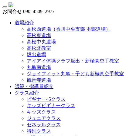
お問合せ
090ｰ4509ｰ2977
道場紹介
高松西道場（香川中央支部 本部道場）
高松東道場
高松中央道場
高松北教室
坂出道場
アイアイ体操クラブ坂出・新極真空手教室
丸亀南道場
ジョイフィット丸亀・子ども新極真空手教室
観音寺道場
師範・指導員紹介
クラス紹介
ビギナー45クラス
キッズビギナークラス
キッズクラス
ジュニアクラス
ゼネラルクラス
特別クラス