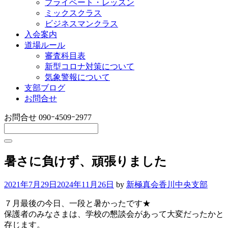
プライベート・レッスン
ミックスクラス
ビジネスマンクラス
入会案内
道場ルール
審査科目表
新型コロナ対策について
気象警報について
支部ブログ
お問合せ
お問合せ
090ｰ4509ｰ2977
暑さに負けず、頑張りました
2021年7月29日
2024年11月26日
by
新極真会香川中央支部
７月最後の今日、一段と暑かったです★
保護者のみなさまは、学校の懇談会があって大変だったかと
存じます。