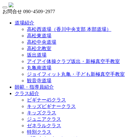
お問合せ
090ｰ4509ｰ2977
道場紹介
高松西道場（香川中央支部 本部道場）
高松東道場
高松中央道場
高松北教室
坂出道場
アイアイ体操クラブ坂出・新極真空手教室
丸亀南道場
ジョイフィット丸亀・子ども新極真空手教室
観音寺道場
師範・指導員紹介
クラス紹介
ビギナー45クラス
キッズビギナークラス
キッズクラス
ジュニアクラス
ゼネラルクラス
特別クラス