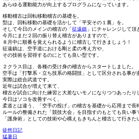
あらゆる運動能力が向上するプログラムになっています。
移動稽古は回転移動稽古の基礎を。
型は、回転移動の基礎を活かして「平安その１裏」を。
そして今日のメインの稽古の「
征遠鎮
」にチャレンジして頂
今月にまだ２回の振り替え稽古がありますので、
８月中に順番を覚えられるように稽古して行きましょう！
征遠鎮は、空手道における剛と柔の考え方や、
その技術を習得するのにとても良い型です。
２クラス目は、各種の受け身の稽古からスタートしました。
空手は「打撃系・立ち技系の格闘技」として区分される事が
実際は総合武道です。
近年は試合が増えて来て、
稽古が試合に向けた練習と大差ないモノになりつつあったり
今日はソコを改善すべく、
柔道とは違う、「空手の投げ」の稽古を基礎から応用まで長
ルールの整備された「競技大会」を目指すのもとても良い事
「護身術」としての技術や心構えもきちんと稽古して行きた
徒然日記
猛暑日
投