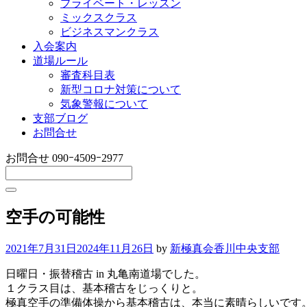
プライベート・レッスン
ミックスクラス
ビジネスマンクラス
入会案内
道場ルール
審査科目表
新型コロナ対策について
気象警報について
支部ブログ
お問合せ
お問合せ
090ｰ4509ｰ2977
空手の可能性
2021年7月31日
2024年11月26日
by
新極真会香川中央支部
日曜日・振替稽古 in 丸亀南道場でした。
１クラス目は、基本稽古をじっくりと。
極真空手の準備体操から基本稽古は、本当に素晴らしいです