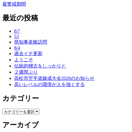
最警戒期間
稿
最近の投稿
ナ
ビ
8/7
ゲ
53
県知事表敬訪問
ー
8/4
過去イチ更新
シ
ようこそ
ョ
伝統的稽古をしっかりと
２週間ぶり
ン
高松市空手道錬成大会2026のお知らせ
高いレベルの環境が人を強くする
カテゴリー
カ
テ
アーカイブ
ゴ
リ