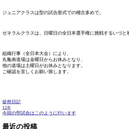
ジュニアクラスは型の試合形式での稽古多めで。
ゼネラルクラスは、日曜日の全日本選手権に挑戦するいづと
組織行事（全日本大会）により、
丸亀南道場は金曜日からお休みとなり、
他の道場は土曜日がお休みとなります。
ご確認を宜しくお願い致します。
徒然日記
12/6
投
今回の型試合はこのように行います
稿
最近の投稿
ナ