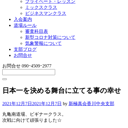
プライベート・レッスン
ミックスクラス
ビジネスマンクラス
入会案内
道場ルール
審査科目表
新型コロナ対策について
気象警報について
支部ブログ
お問合せ
お問合せ
090ｰ4509ｰ2977
日本一を決める舞台に立てる事の幸せ
2021年12月7日
2021年12月7日
by
新極真会香川中央支部
丸亀南道場、ビギナークラス。
次戦に向けて頑張りました☆