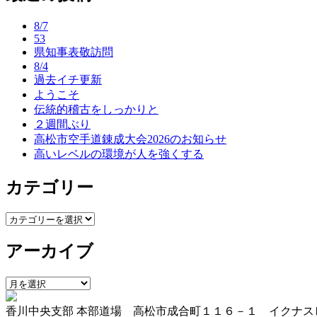
ビ
8/7
53
ゲ
県知事表敬訪問
ー
8/4
過去イチ更新
シ
ようこそ
ョ
伝統的稽古をしっかりと
２週間ぶり
ン
高松市空手道錬成大会2026のお知らせ
高いレベルの環境が人を強くする
カテゴリー
カ
テ
アーカイブ
ゴ
リ
ー
ア
ー
香川中央支部 本部道場 高松市成合町１１６－１ イクナス
カ