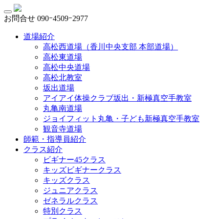
お問合せ
090ｰ4509ｰ2977
道場紹介
高松西道場（香川中央支部 本部道場）
高松東道場
高松中央道場
高松北教室
坂出道場
アイアイ体操クラブ坂出・新極真空手教室
丸亀南道場
ジョイフィット丸亀・子ども新極真空手教室
観音寺道場
師範・指導員紹介
クラス紹介
ビギナー45クラス
キッズビギナークラス
キッズクラス
ジュニアクラス
ゼネラルクラス
特別クラス