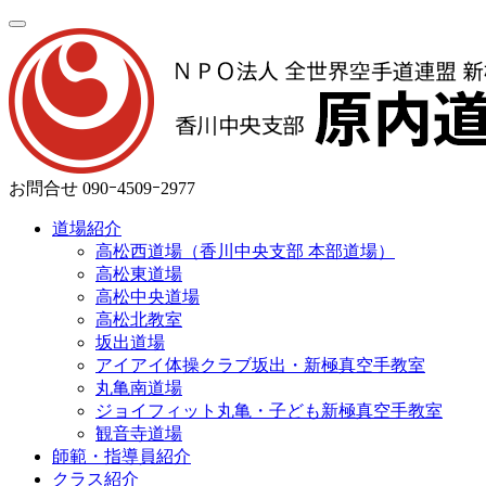
お問合せ
090ｰ4509ｰ2977
道場紹介
高松西道場（香川中央支部 本部道場）
高松東道場
高松中央道場
高松北教室
坂出道場
アイアイ体操クラブ坂出・新極真空手教室
丸亀南道場
ジョイフィット丸亀・子ども新極真空手教室
観音寺道場
師範・指導員紹介
クラス紹介