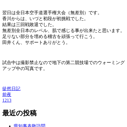
翌日は全日本空手道選手権大会（無差別）です。
香川からは、いづと初段が初挑戦でした。
結果は三回戦敗退でした。
無差別全日本のレベル、肌で感じる事が出来たと思います。
足りない部分を埋める稽古を頑張って行こう。
田井くん、サポートありがとう。
試合中は撮影禁止なので地下の第二競技場でのウォーミング
アップ中の写真です。
徒然日記
前夜
投
1213
稿
最近の投稿
ナ
ビ
県知事表敬訪問