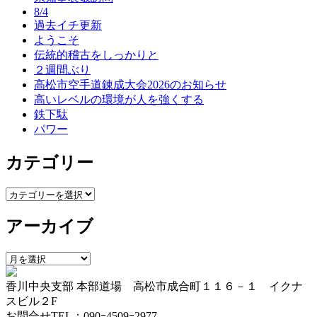
ゲ
8/4
過去イチ更新
ー
ようこそ
伝統的稽古をしっかりと
シ
２週間ぶり
ョ
高松市空手道錬成大会2026のお知らせ
高いレベルの環境が人を強くする
ン
鉄下駄
パワー
カテゴリー
カ
テ
アーカイブ
ゴ
リ
ー
ア
ー
香川中央支部 本部道場 高松市成合町１１６－１ イクナ
カ
スビル２F
イ
お問合せTEL：090ｰ4509ｰ2977