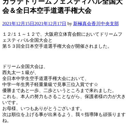
カラテドリームフェスティバル全国大
会＆全日本空手道選手権大会
2021年12月15日
2021年12月17日
by
新極真会香川中央支部
１２/１１～１２で、大阪府立体育会館においてドリームフ
ェスティバル全国大会と
第５３回全日本空手道選手権大会が開催されました。
ドリーム全国大会は、
西丸太一１級が、
全日本中学生空手道選手権大会において、
中学一年生男子軽重量級で見事三位入賞です☆
優勝まであと一歩、二歩というところまで来れました。
これも、本人の努力もさることながら、保護者様の力が大き
いです。
お母様、いつもありがとうございます。
次は順位を上げる事が出来るよう、我々指導陣も頑張ります
ね。