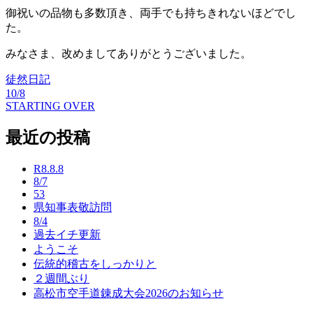
御祝いの品物も多数頂き、両手でも持ちきれないほどでし
た。
みなさま、改めましてありがとうございました。
徒然日記
10/8
投
STARTING OVER
稿
最近の投稿
ナ
ビ
R8.8.8
8/7
ゲ
53
ー
県知事表敬訪問
8/4
シ
過去イチ更新
ようこそ
ョ
伝統的稽古をしっかりと
ン
２週間ぶり
高松市空手道錬成大会2026のお知らせ