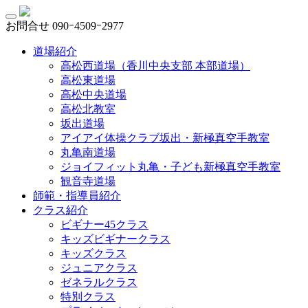
お問合せ
090ｰ4509ｰ2977
道場紹介
高松西道場（香川中央支部 本部道場）
高松東道場
高松中央道場
高松北教室
坂出道場
アイアイ体操クラブ坂出・新極真空手教室
丸亀南道場
ジョイフィット丸亀・子ども新極真空手教室
観音寺道場
師範・指導員紹介
クラス紹介
ビギナー45クラス
キッズビギナークラス
キッズクラス
ジュニアクラス
ゼネラルクラス
特別クラス