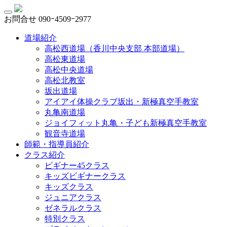
お問合せ
090ｰ4509ｰ2977
道場紹介
高松西道場（香川中央支部 本部道場）
高松東道場
高松中央道場
高松北教室
坂出道場
アイアイ体操クラブ坂出・新極真空手教室
丸亀南道場
ジョイフィット丸亀・子ども新極真空手教室
観音寺道場
師範・指導員紹介
クラス紹介
ビギナー45クラス
キッズビギナークラス
キッズクラス
ジュニアクラス
ゼネラルクラス
特別クラス