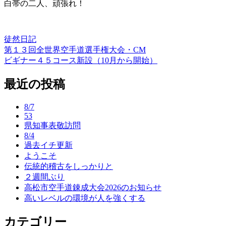
白帯の二人、頑張れ！
徒然日記
第１３回全世界空手道選手権大会・CM
投
ビギナー４５コース新設（10月から開始）
稿
最近の投稿
ナ
ビ
8/7
ゲ
53
県知事表敬訪問
ー
8/4
過去イチ更新
シ
ようこそ
ョ
伝統的稽古をしっかりと
２週間ぶり
ン
高松市空手道錬成大会2026のお知らせ
高いレベルの環境が人を強くする
カテゴリー