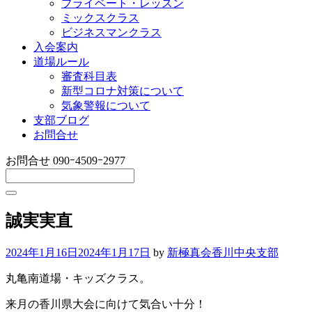
プライベート・レッスン
ミックスクラス
ビジネスマンクラス
入会案内
道場ルール
審査科目表
新型コロナ対策について
気象警報について
支部ブログ
お問合せ
お問合せ
090ｰ4509ｰ2977
誠実実直
2024年1月16日
2024年1月17日
by
新極真会香川中央支部
丸亀南道場・キッズクラス。
来月の香川県大会に向けて気合い十分！