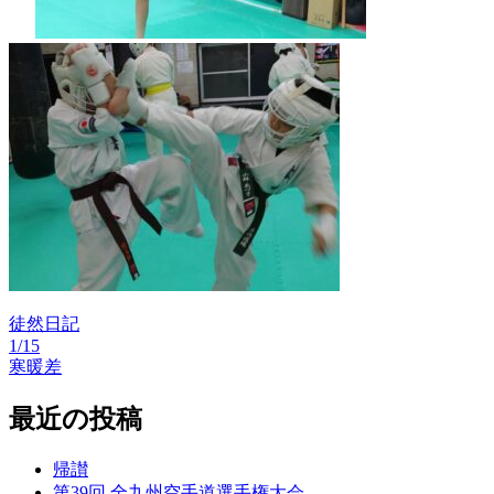
徒然日記
1/15
投
寒暖差
稿
最近の投稿
ナ
ビ
帰讃
ゲ
第39回 全九州空手道選手権大会