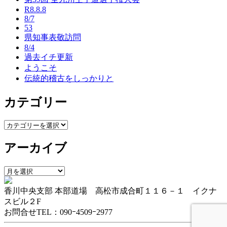
R8.8.8
ー
8/7
53
シ
県知事表敬訪問
ョ
8/4
過去イチ更新
ン
ようこそ
伝統的稽古をしっかりと
カテゴリー
カ
テ
アーカイブ
ゴ
リ
ー
ア
ー
香川中央支部 本部道場 高松市成合町１１６－１ イクナ
カ
スビル２F
イ
お問合せTEL：090ｰ4509ｰ2977
ブ