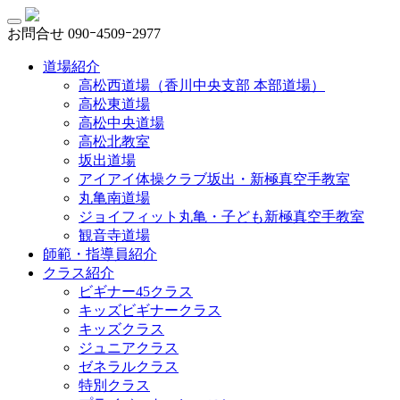
お問合せ
090ｰ4509ｰ2977
道場紹介
高松西道場（香川中央支部 本部道場）
高松東道場
高松中央道場
高松北教室
坂出道場
アイアイ体操クラブ坂出・新極真空手教室
丸亀南道場
ジョイフィット丸亀・子ども新極真空手教室
観音寺道場
師範・指導員紹介
クラス紹介
ビギナー45クラス
キッズビギナークラス
キッズクラス
ジュニアクラス
ゼネラルクラス
特別クラス