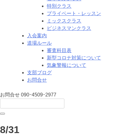
特別クラス
プライベート・レッスン
ミックスクラス
ビジネスマンクラス
入会案内
道場ルール
審査科目表
新型コロナ対策について
気象警報について
支部ブログ
お問合せ
お問合せ
090ｰ4509ｰ2977
8/31