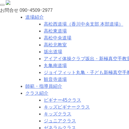
お問合せ
090ｰ4509ｰ2977
道場紹介
高松西道場（香川中央支部 本部道場）
高松東道場
高松中央道場
高松北教室
坂出道場
アイアイ体操クラブ坂出・新極真空手教
丸亀南道場
ジョイフィット丸亀・子ども新極真空手
観音寺道場
師範・指導員紹介
クラス紹介
ビギナー45クラス
キッズビギナークラス
キッズクラス
ジュニアクラス
ゼネラルクラス