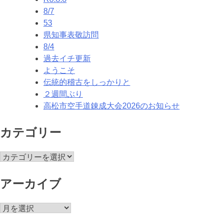
ビ
8/7
ゲ
53
県知事表敬訪問
ー
8/4
シ
過去イチ更新
ようこそ
ョ
伝統的稽古をしっかりと
ン
２週間ぶり
高松市空手道錬成大会2026のお知らせ
カテゴリー
カ
テ
ゴ
アーカイブ
リ
ー
ア
ー