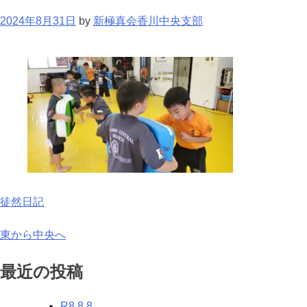
2024年8月31日
by
新極真会香川中央支部
徒然日記
投
東から中央へ
稿
最近の投稿
ナ
R8.8.8