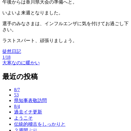
午後からは香川県大会の準備へと。
いよいよ来週となりました。
選手のみなさまは、インフルエンザに気を付けてお過ごし下
さい。
ラストスパート、頑張りましょう。
徒然日記
1/18
投
大寒なのに暖かい
稿
最近の投稿
ナ
ビ
8/7
53
ゲ
県知事表敬訪問
ー
8/4
過去イチ更新
シ
ようこそ
ョ
伝統的稽古をしっかりと
２週間ぶり