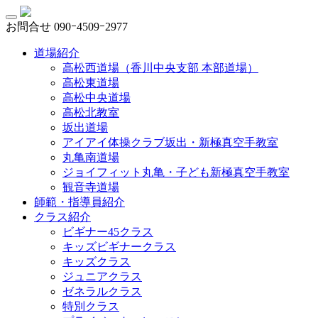
お問合せ
090ｰ4509ｰ2977
道場紹介
高松西道場（香川中央支部 本部道場）
高松東道場
高松中央道場
高松北教室
坂出道場
アイアイ体操クラブ坂出・新極真空手教室
丸亀南道場
ジョイフィット丸亀・子ども新極真空手教室
観音寺道場
師範・指導員紹介
クラス紹介
ビギナー45クラス
キッズビギナークラス
キッズクラス
ジュニアクラス
ゼネラルクラス
特別クラス