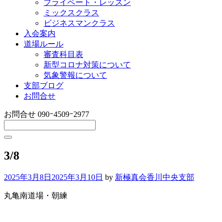
プライベート・レッスン
ミックスクラス
ビジネスマンクラス
入会案内
道場ルール
審査科目表
新型コロナ対策について
気象警報について
支部ブログ
お問合せ
お問合せ
090ｰ4509ｰ2977
3/8
2025年3月8日
2025年3月10日
by
新極真会香川中央支部
丸亀南道場・朝練