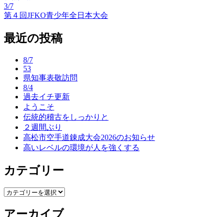
3/7
投
第４回JFKO青少年全日本大会
稿
最近の投稿
ナ
ビ
8/7
53
ゲ
県知事表敬訪問
ー
8/4
過去イチ更新
シ
ようこそ
ョ
伝統的稽古をしっかりと
２週間ぶり
ン
高松市空手道錬成大会2026のお知らせ
高いレベルの環境が人を強くする
カテゴリー
カ
テ
アーカイブ
ゴ