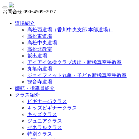
お問合せ
090ｰ4509ｰ2977
道場紹介
高松西道場（香川中央支部 本部道場）
高松東道場
高松中央道場
高松北教室
坂出道場
アイアイ体操クラブ坂出・新極真空手教室
丸亀南道場
ジョイフィット丸亀・子ども新極真空手教室
観音寺道場
師範・指導員紹介
クラス紹介
ビギナー45クラス
キッズビギナークラス
キッズクラス
ジュニアクラス
ゼネラルクラス
特別クラス