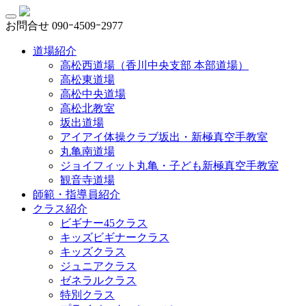
お問合せ
090ｰ4509ｰ2977
道場紹介
高松西道場（香川中央支部 本部道場）
高松東道場
高松中央道場
高松北教室
坂出道場
アイアイ体操クラブ坂出・新極真空手教室
丸亀南道場
ジョイフィット丸亀・子ども新極真空手教室
観音寺道場
師範・指導員紹介
クラス紹介
ビギナー45クラス
キッズビギナークラス
キッズクラス
ジュニアクラス
ゼネラルクラス
特別クラス