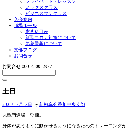
プライベート・レッスン
ミックスクラス
ビジネスマンクラス
入会案内
道場ルール
審査科目表
新型コロナ対策について
気象警報について
支部ブログ
お問合せ
お問合せ
090ｰ4509ｰ2977
土日
2025年7月13日
by
新極真会香川中央支部
丸亀南道場・朝練。
身体が思うように動かせるようになるためのトレーニングか