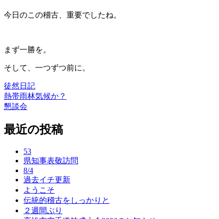
今日のこの稽古、重要でしたね。
まず一勝を。
そして、一つずつ前に。
徒然日記
熱帯雨林気候か？
投
懇談会
稿
最近の投稿
ナ
ビ
53
ゲ
県知事表敬訪問
8/4
ー
過去イチ更新
ようこそ
シ
伝統的稽古をしっかりと
ョ
２週間ぶり