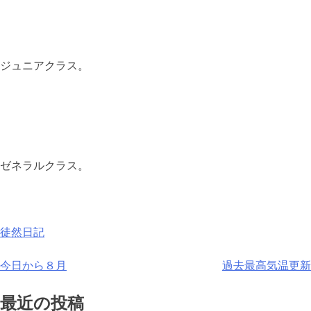
ジュニアクラス。
ゼネラルクラス。
徒然日記
投
今日から８月
過去最高気温更新
稿
最近の投稿