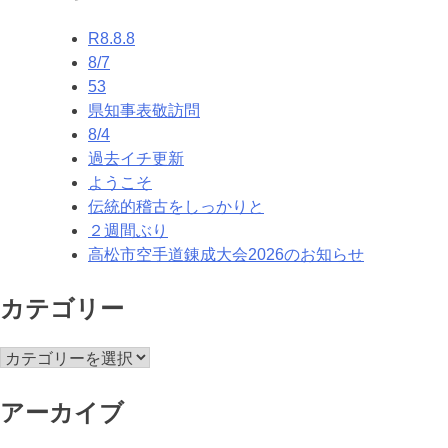
ナ
R8.8.8
ビ
8/7
ゲ
53
県知事表敬訪問
ー
8/4
シ
過去イチ更新
ようこそ
ョ
伝統的稽古をしっかりと
ン
２週間ぶり
高松市空手道錬成大会2026のお知らせ
カテゴリー
カ
テ
ゴ
アーカイブ
リ