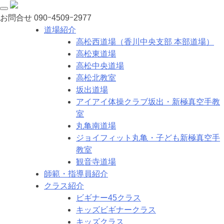
お問合せ
090ｰ4509ｰ2977
道場紹介
高松西道場（香川中央支部 本部道場）
高松東道場
高松中央道場
高松北教室
坂出道場
アイアイ体操クラブ坂出・新極真空手教
室
丸亀南道場
ジョイフィット丸亀・子ども新極真空手
教室
観音寺道場
師範・指導員紹介
クラス紹介
ビギナー45クラス
キッズビギナークラス
キッズクラス