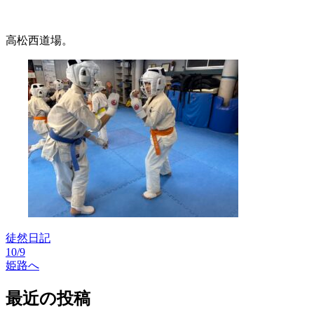
高松西道場。
徒然日記
10/9
投
姫路へ
稿
最近の投稿
ナ