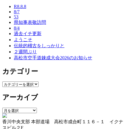
ビ
R8.8.8
8/7
ゲ
53
ー
県知事表敬訪問
8/4
シ
過去イチ更新
ようこそ
ョ
伝統的稽古をしっかりと
ン
２週間ぶり
高松市空手道錬成大会2026のお知らせ
カテゴリー
カ
テ
アーカイブ
ゴ
リ
ー
ア
ー
香川中央支部 本部道場 高松市成合町１１６－１ イクナ
カ
スビル２F
イ