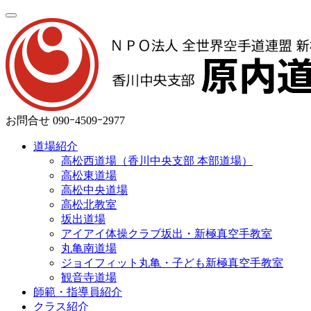
お問合せ
090ｰ4509ｰ2977
道場紹介
高松西道場（香川中央支部 本部道場）
高松東道場
高松中央道場
高松北教室
坂出道場
アイアイ体操クラブ坂出・新極真空手教室
丸亀南道場
ジョイフィット丸亀・子ども新極真空手教室
観音寺道場
師範・指導員紹介
クラス紹介