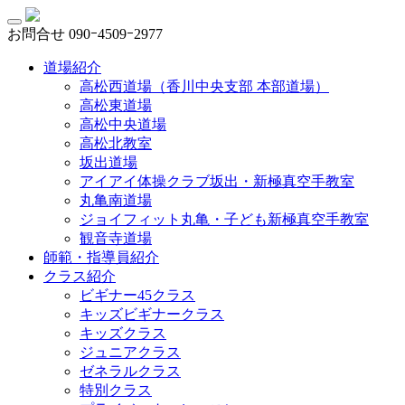
お問合せ
090ｰ4509ｰ2977
道場紹介
高松西道場（香川中央支部 本部道場）
高松東道場
高松中央道場
高松北教室
坂出道場
アイアイ体操クラブ坂出・新極真空手教室
丸亀南道場
ジョイフィット丸亀・子ども新極真空手教室
観音寺道場
師範・指導員紹介
クラス紹介
ビギナー45クラス
キッズビギナークラス
キッズクラス
ジュニアクラス
ゼネラルクラス
特別クラス