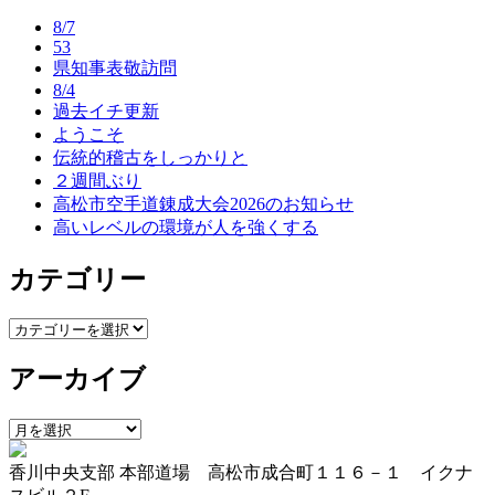
ビ
8/7
ゲ
53
県知事表敬訪問
ー
8/4
過去イチ更新
シ
ようこそ
ョ
伝統的稽古をしっかりと
２週間ぶり
ン
高松市空手道錬成大会2026のお知らせ
高いレベルの環境が人を強くする
カテゴリー
カ
テ
アーカイブ
ゴ
リ
ー
ア
ー
香川中央支部 本部道場 高松市成合町１１６－１ イクナ
カ