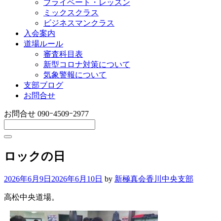
プライベート・レッスン
ミックスクラス
ビジネスマンクラス
入会案内
道場ルール
審査科目表
新型コロナ対策について
気象警報について
支部ブログ
お問合せ
お問合せ
090ｰ4509ｰ2977
ロックの日
2026年6月9日
2026年6月10日
by
新極真会香川中央支部
高松中央道場。