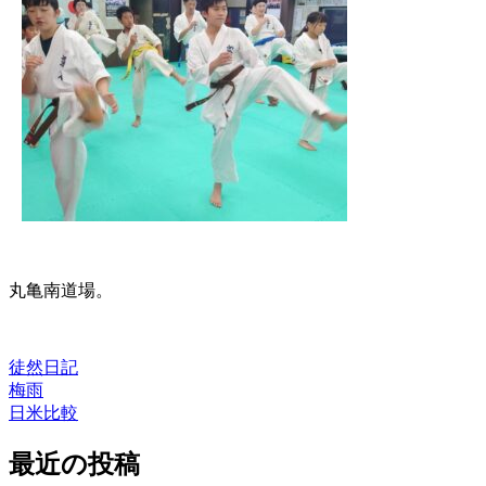
丸亀南道場。
徒然日記
梅雨
投
日米比較
稿
最近の投稿
ナ