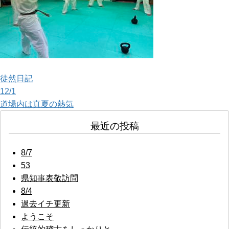
徒然日記
投
12/1
道場内は真夏の熱気
稿
最近の投稿
ナ
ビ
8/7
53
ゲ
県知事表敬訪問
ー
8/4
過去イチ更新
シ
ようこそ