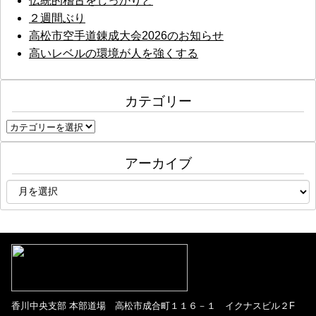
ョ
伝統的稽古をしっかりと
２週間ぶり
ン
高松市空手道錬成大会2026のお知らせ
高いレベルの環境が人を強くする
カテゴリー
カ
テ
ゴ
アーカイブ
リ
ア
ー
ー
カ
イ
ブ
香川中央支部 本部道場 高松市成合町１１６－１ イクナスビル２F