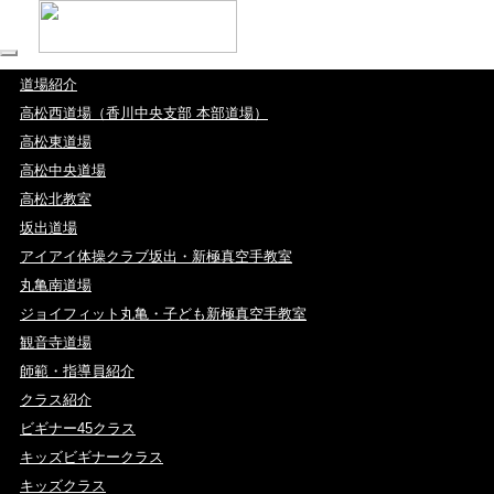
道場紹介
高松西道場（香川中央支部 本部道場）
高松東道場
高松中央道場
高松北教室
坂出道場
アイアイ体操クラブ坂出・新極真空手教室
丸亀南道場
ジョイフィット丸亀・子ども新極真空手教室
観音寺道場
師範・指導員紹介
クラス紹介
ビギナー45クラス
キッズビギナークラス
キッズクラス