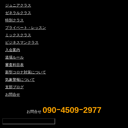
ジュニアクラス
ゼネラルクラス
特別クラス
プライベート・レッスン
ミックスクラス
ビジネスマンクラス
入会案内
道場ルール
審査科目表
新型コロナ対策について
気象警報について
支部ブログ
お問合せ
090ｰ4509ｰ2977
お問合せ