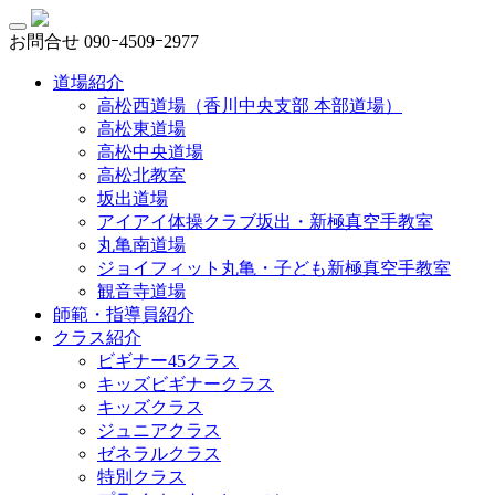
お問合せ
090ｰ4509ｰ2977
道場紹介
高松西道場（香川中央支部 本部道場）
高松東道場
高松中央道場
高松北教室
坂出道場
アイアイ体操クラブ坂出・新極真空手教室
丸亀南道場
ジョイフィット丸亀・子ども新極真空手教室
観音寺道場
師範・指導員紹介
クラス紹介
ビギナー45クラス
キッズビギナークラス
キッズクラス
ジュニアクラス
ゼネラルクラス
特別クラス