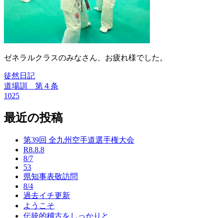
ゼネラルクラスのみなさん、お疲れ様でした。
徒然日記
道場訓 第４条
投
1025
稿
最近の投稿
ナ
ビ
第39回 全九州空手道選手権大会
ゲ
R8.8.8
8/7
ー
53
県知事表敬訪問
シ
8/4
過去イチ更新
ョ
ようこそ
ン
伝統的稽古をしっかりと