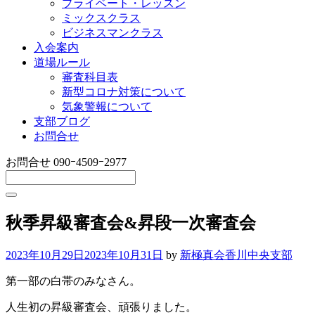
プライベート・レッスン
ミックスクラス
ビジネスマンクラス
入会案内
道場ルール
審査科目表
新型コロナ対策について
気象警報について
支部ブログ
お問合せ
お問合せ
090ｰ4509ｰ2977
秋季昇級審査会&昇段一次審査会
2023年10月29日
2023年10月31日
by
新極真会香川中央支部
第一部の白帯のみなさん。
人生初の昇級審査会、頑張りました。