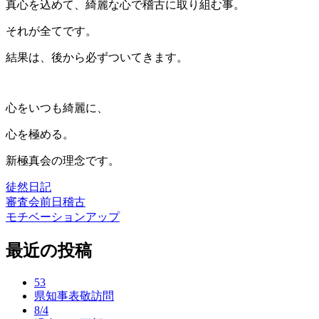
真心を込めて、綺麗な心で稽古に取り組む事。
それが全てです。
結果は、後から必ずついてきます。
心をいつも綺麗に、
心を極める。
新極真会の理念です。
徒然日記
審査会前日稽古
投
モチベーションアップ
稿
最近の投稿
ナ
ビ
53
ゲ
県知事表敬訪問
8/4