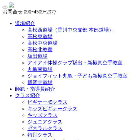
お問合せ
090ｰ4509ｰ2977
道場紹介
高松西道場（香川中央支部 本部道場）
高松東道場
高松中央道場
高松北教室
坂出道場
アイアイ体操クラブ坂出・新極真空手教室
丸亀南道場
ジョイフィット丸亀・子ども新極真空手教室
観音寺道場
師範・指導員紹介
クラス紹介
ビギナー45クラス
キッズビギナークラス
キッズクラス
ジュニアクラス
ゼネラルクラス
特別クラス