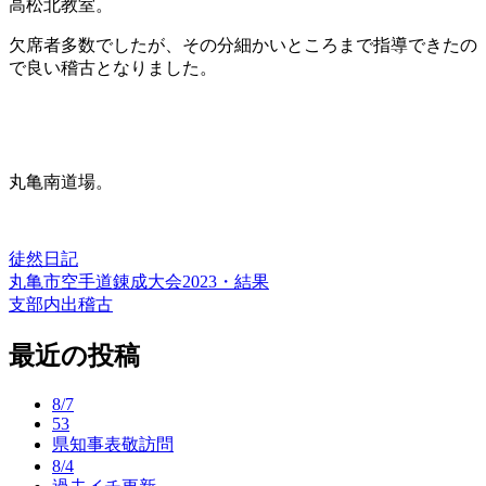
高松北教室。
欠席者多数でしたが、その分細かいところまで指導できたの
で良い稽古となりました。
丸亀南道場。
徒然日記
丸亀市空手道錬成大会2023・結果
投
支部内出稽古
稿
最近の投稿
ナ
ビ
8/7
ゲ
53
県知事表敬訪問
ー
8/4