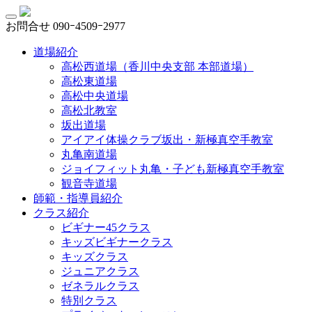
お問合せ
090ｰ4509ｰ2977
道場紹介
高松西道場（香川中央支部 本部道場）
高松東道場
高松中央道場
高松北教室
坂出道場
アイアイ体操クラブ坂出・新極真空手教室
丸亀南道場
ジョイフィット丸亀・子ども新極真空手教室
観音寺道場
師範・指導員紹介
クラス紹介
ビギナー45クラス
キッズビギナークラス
キッズクラス
ジュニアクラス
ゼネラルクラス
特別クラス