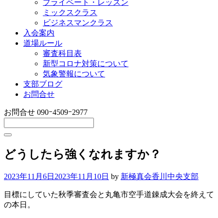
プライベート・レッスン
ミックスクラス
ビジネスマンクラス
入会案内
道場ルール
審査科目表
新型コロナ対策について
気象警報について
支部ブログ
お問合せ
お問合せ
090ｰ4509ｰ2977
どうしたら強くなれますか？
2023年11月6日
2023年11月10日
by
新極真会香川中央支部
目標にしていた秋季審査会と丸亀市空手道錬成大会を終えて
の本日。