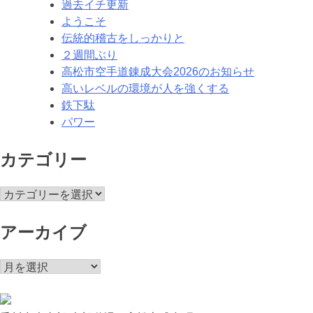
ゲ
過去イチ更新
ようこそ
ー
伝統的稽古をしっかりと
シ
２週間ぶり
高松市空手道錬成大会2026のお知らせ
ョ
高いレベルの環境が人を強くする
ン
鉄下駄
パワー
カテゴリー
カ
テ
ゴ
アーカイブ
リ
ー
ア
ー
カ