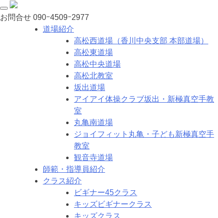
お問合せ
090ｰ4509ｰ2977
道場紹介
高松西道場（香川中央支部 本部道場）
高松東道場
高松中央道場
高松北教室
坂出道場
アイアイ体操クラブ坂出・新極真空手教
室
丸亀南道場
ジョイフィット丸亀・子ども新極真空手
教室
観音寺道場
師範・指導員紹介
クラス紹介
ビギナー45クラス
キッズビギナークラス
キッズクラス