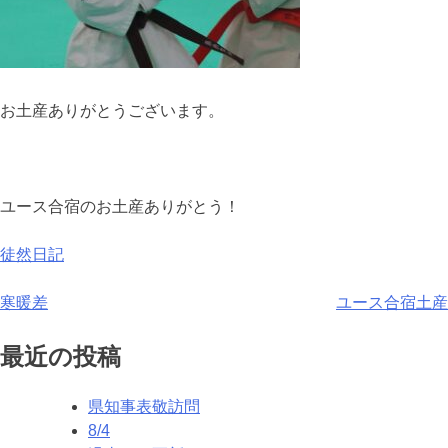
お土産ありがとうございます。
ユース合宿のお土産ありがとう！
徒然日記
投
寒暖差
ユース合宿土産
稿
最近の投稿
ナ
県知事表敬訪問
ビ
8/4