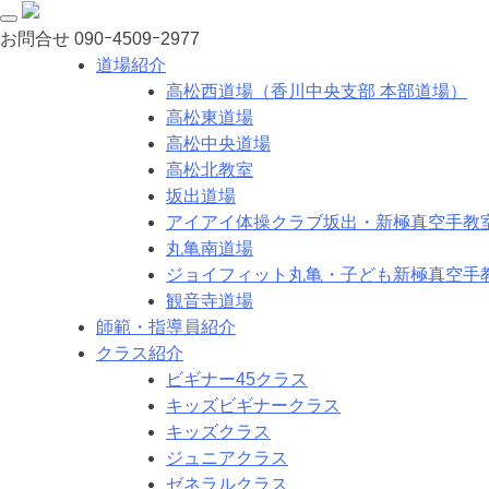
お問合せ
090ｰ4509ｰ2977
道場紹介
高松西道場（香川中央支部 本部道場）
高松東道場
高松中央道場
高松北教室
坂出道場
アイアイ体操クラブ坂出・新極真空手教
丸亀南道場
ジョイフィット丸亀・子ども新極真空手
観音寺道場
師範・指導員紹介
クラス紹介
ビギナー45クラス
キッズビギナークラス
キッズクラス
ジュニアクラス
ゼネラルクラス