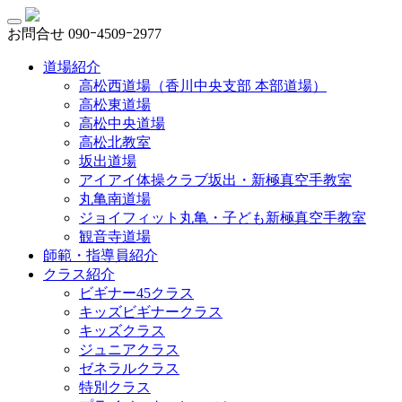
お問合せ
090ｰ4509ｰ2977
道場紹介
高松西道場（香川中央支部 本部道場）
高松東道場
高松中央道場
高松北教室
坂出道場
アイアイ体操クラブ坂出・新極真空手教室
丸亀南道場
ジョイフィット丸亀・子ども新極真空手教室
観音寺道場
師範・指導員紹介
クラス紹介
ビギナー45クラス
キッズビギナークラス
キッズクラス
ジュニアクラス
ゼネラルクラス
特別クラス