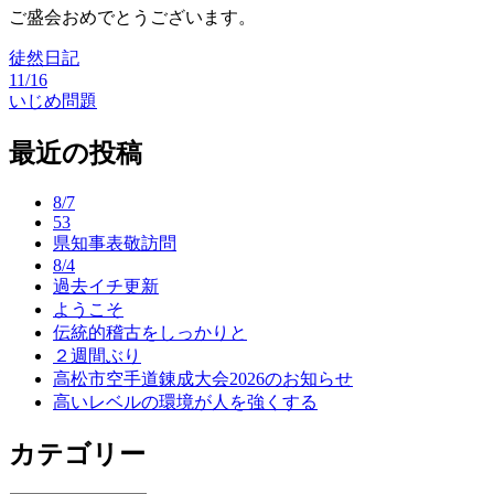
ご盛会おめでとうございます。
徒然日記
11/16
投
いじめ問題
稿
最近の投稿
ナ
ビ
8/7
53
ゲ
県知事表敬訪問
ー
8/4
過去イチ更新
シ
ようこそ
ョ
伝統的稽古をしっかりと
２週間ぶり
ン
高松市空手道錬成大会2026のお知らせ
高いレベルの環境が人を強くする
カテゴリー