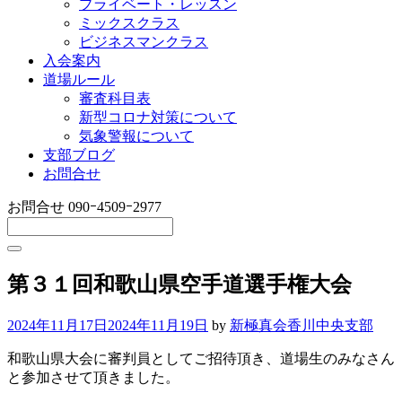
プライベート・レッスン
ミックスクラス
ビジネスマンクラス
入会案内
道場ルール
審査科目表
新型コロナ対策について
気象警報について
支部ブログ
お問合せ
お問合せ
090ｰ4509ｰ2977
第３１回和歌山県空手道選手権大会
2024年11月17日
2024年11月19日
by
新極真会香川中央支部
和歌山県大会に審判員としてご招待頂き、道場生のみなさん
と参加させて頂きました。