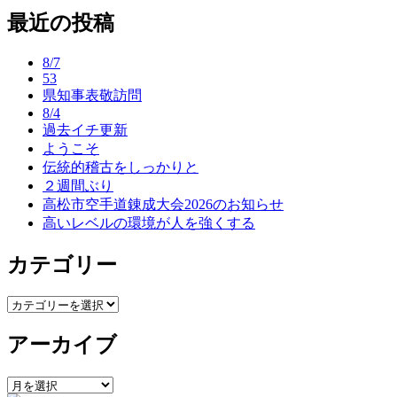
最近の投稿
ナ
ビ
8/7
ゲ
53
県知事表敬訪問
ー
8/4
過去イチ更新
シ
ようこそ
ョ
伝統的稽古をしっかりと
２週間ぶり
ン
高松市空手道錬成大会2026のお知らせ
高いレベルの環境が人を強くする
カテゴリー
カ
テ
アーカイブ
ゴ
リ
ー
ア