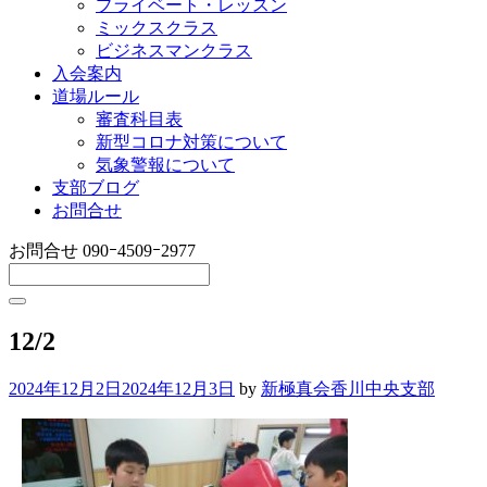
プライベート・レッスン
ミックスクラス
ビジネスマンクラス
入会案内
道場ルール
審査科目表
新型コロナ対策について
気象警報について
支部ブログ
お問合せ
お問合せ
090ｰ4509ｰ2977
12/2
2024年12月2日
2024年12月3日
by
新極真会香川中央支部