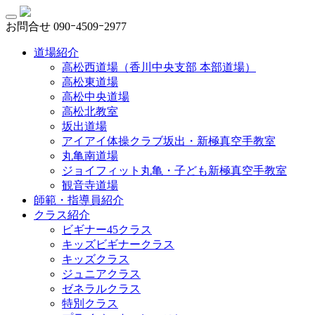
お問合せ
090ｰ4509ｰ2977
道場紹介
高松西道場（香川中央支部 本部道場）
高松東道場
高松中央道場
高松北教室
坂出道場
アイアイ体操クラブ坂出・新極真空手教室
丸亀南道場
ジョイフィット丸亀・子ども新極真空手教室
観音寺道場
師範・指導員紹介
クラス紹介
ビギナー45クラス
キッズビギナークラス
キッズクラス
ジュニアクラス
ゼネラルクラス
特別クラス